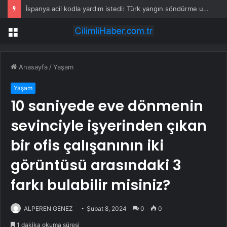
İspanya acil kodla yardım istedi: Türk yangın söndürme uçakları havalandı
Menü
Anasayfa
/
Yaşam
Yaşam
10 saniyede eve dönmenin
sevinciyle işyerinden çıkan
bir ofis çalışanının iki
görüntüsü arasındaki 3
farkı bulabilir misiniz?
ALPEREN GENEZ
Şubat 8, 2024
0
0
1 dakika okuma süresi