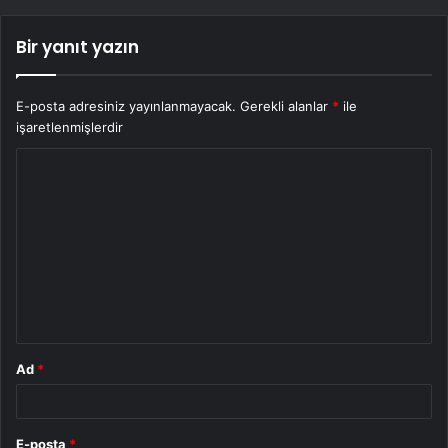
Bir yanıt yazın
E-posta adresiniz yayınlanmayacak.
Gerekli alanlar
*
ile
işaretlenmişlerdir
Y
o
r
u
m
*
Ad
*
E-posta
*