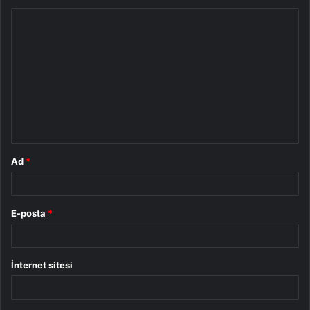
Y
o
r
u
m
*
Ad
*
E-posta
*
İnternet sitesi