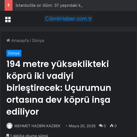
İstanbul’da sır ölüm: 37 yaşındaki kadın savcının evinde ölü bulundu!
Menü
Anasayfa
/
Dünya
Dünya
194 metre yükseklikteki
köprü iki vadiyi
birleştirecek: Uçurumun
ortasına dev köprü inşa
ediliyor
MEHMET HAZBİN KAZBEK
Mayıs 20, 2026
0
0
1 dakika okuma süresi