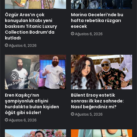
Özgür Aras’ın çok
Marina Geceleri’nde bu
konuşulan kitabı yeni
hafta rebetika rüzgarı
baskısını Titanic Luxury
esecek
Collection Bodrum’da
Ağustos 6, 2026
kutladı
Ağustos 6, 2026
Eren Kaşıkçı’nın
Bülent Ersoy estetik
şampiyonluk afişini
sonrası ilk kez sahnede:
hurdalıkta bulan kişiden
Nasıl beğendiniz mi?
öğüt gibi sözler!
Ağustos 5, 2026
Ağustos 6, 2026