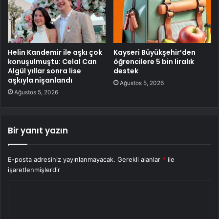
Helin Kandemir ile aşkı çok
Kayseri Büyükşehir’den
konuşulmuştu: Celal Can
öğrencilere 5 bin liralık
Algül yıllar sonra lise
destek
aşkıyla nişanlandı
Ağustos 5, 2026
Ağustos 5, 2026
Bir yanıt yazın
E-posta adresiniz yayınlanmayacak.
Gerekli alanlar
*
ile
işaretlenmişlerdir
Y
o
r