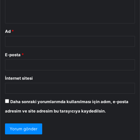
m
*
Ad
*
E-posta
*
İnternet sitesi
Daha sonraki yorumlarımda kullanılması için adım, e-posta
adresim ve site adresim bu tarayıcıya kaydedilsin.