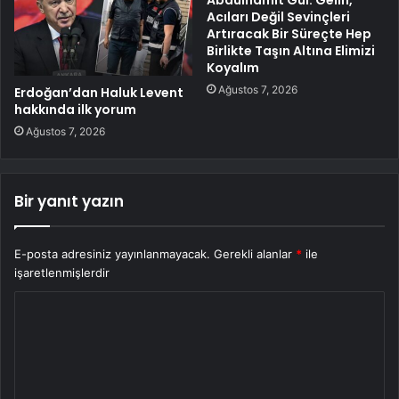
Abdulhamit Gül: Gelin,
Acıları Değil Sevinçleri
Artıracak Bir Süreçte Hep
Birlikte Taşın Altına Elimizi
Koyalım
Ağustos 7, 2026
Erdoğan’dan Haluk Levent
hakkında ilk yorum
Ağustos 7, 2026
Bir yanıt yazın
E-posta adresiniz yayınlanmayacak.
Gerekli alanlar
*
ile
işaretlenmişlerdir
Y
o
r
u