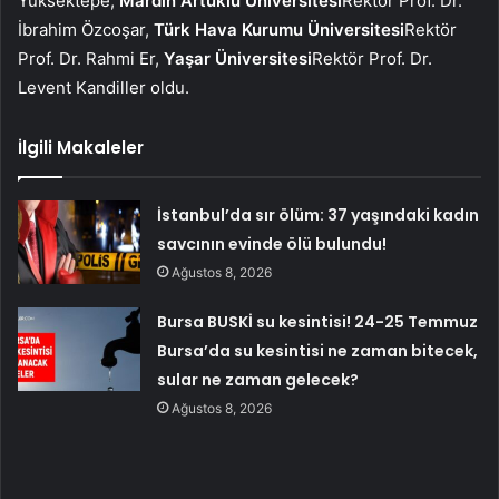
Yüksektepe,
Mardin Artuklu Üniversitesi
Rektör Prof. Dr.
İbrahim Özcoşar,
Türk Hava Kurumu Üniversitesi
Rektör
Prof. Dr. Rahmi Er,
Yaşar Üniversitesi
Rektör Prof. Dr.
Levent Kandiller oldu.
İlgili Makaleler
İstanbul’da sır ölüm: 37 yaşındaki kadın
savcının evinde ölü bulundu!
Ağustos 8, 2026
Bursa BUSKİ su kesintisi! 24-25 Temmuz
Bursa’da su kesintisi ne zaman bitecek,
sular ne zaman gelecek?
Ağustos 8, 2026