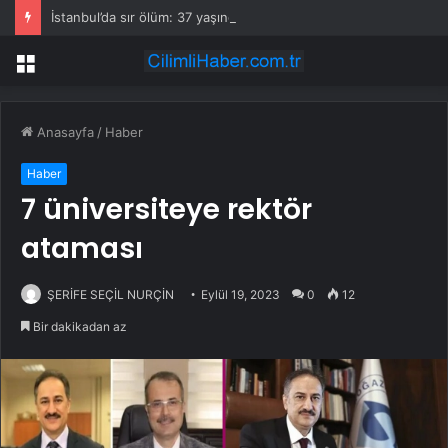
İstanbul’da sır ölüm: 37 yaşındaki kadın savcının evinde ölü bulundu!
Menü
Anasayfa
/
Haber
Haber
7 üniversiteye rektör
ataması
ŞERİFE SEÇİL NURÇİN
Eylül 19, 2023
0
12
Bir dakikadan az