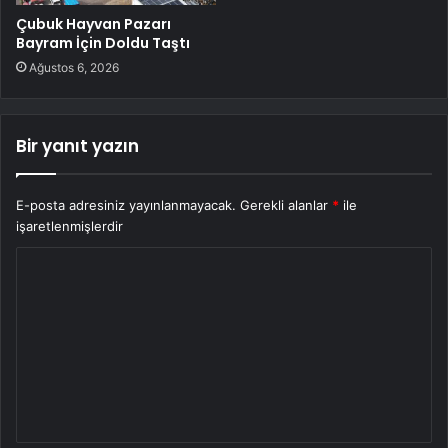
Çubuk Hayvan Pazarı
Bayram İçin Doldu Taştı
Ağustos 6, 2026
Bir yanıt yazın
E-posta adresiniz yayınlanmayacak.
Gerekli alanlar
*
ile
işaretlenmişlerdir
Y
o
r
u
m
*