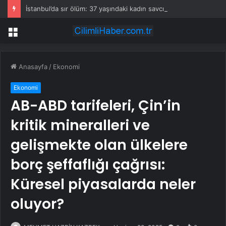
İstanbul’da sır ölüm: 37 yaşındaki kadın savcının evinde ölü bulundu!
Menü
Anasayfa
/
Ekonomi
Ekonomi
AB-ABD tarifeleri, Çin’in
kritik mineralleri ve
gelişmekte olan ülkelere
borç şeffaflığı çağrısı:
Küresel piyasalarda neler
oluyor?