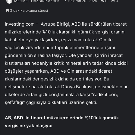
MEHMET HAZBİN KAZBEK
Haziran 20, 2025
0
0
3 dakika okuma süresi
Investing.com – Avrupa Birliği, ABD ile sürdürülen ticaret
müzakerelerinde %10’luk karşılıklı gümrük vergisi oranını
kabul etmeye yaklaşırken, eş zamanlı olarak Çin ile
yapılacak zirvede nadir toprak elementlerine erişimi
gündemin ön sırasına taşıyor. Öte yandan, Çin’in ihracat
kısıtlamaları nedeniyle kritik minerallerin tedarikinde ciddi
düşüşler yaşanırken, ABD ve Çin arasındaki ticaret
akışlarındaki dengesizlik daha da derinleşiyor. Bu
gelişmelere paralel olarak Dünya Bankası, gelişmekte olan
ülkelerde artan gizli borçlanmalara karşı “radikal borç
şeffaflığı” çağrısıyla dikkatleri üzerine çekti.
AB, ABD ile ticaret müzakerelerinde %10’luk gümrük
vergisine yakınlaşıyor