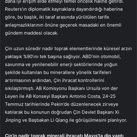
daha iyi erişim elde etmeyi temel öncelik haline getirdi.
Reuters’ın diplomatik kaynaklara dayandırdığı haberine
göre, bu başlık, iki taraf arasında yürütülen tarife
anlaşmazlıklarının önüne geçerek masadaki en önemli
gündem maddesi olacak.
Çin uzun süredir nadir toprak elementlerinde küresel arzın
yaklaşık %90’ını tek başına sağlıyor. ABD’nin otomobil,
savunma ve yenilenebilir enerji sektörlerinde yoğun
şekilde kullanılan bu minerallere yönelik tarifeleri
artırmasının ardından, Çin ihracat kontrollerini
sıkılaştırmıştı. AB Komisyonu Başkanı Ursula von der
Leyen ile AB Konseyi Başkanı Antonio Costa, 24-25
Temmuz tarihlerinde Pekin’de düzenlenecek zirveye
katılarak bu konunun doğrudan Çin Devlet Başkanı Xi
Jinping ve Başbakan Li Qiang ile görüşülmesini planlıyor.
Çin’in nadir toprak minerali ihracatı Mayıs’ta dip yaptı