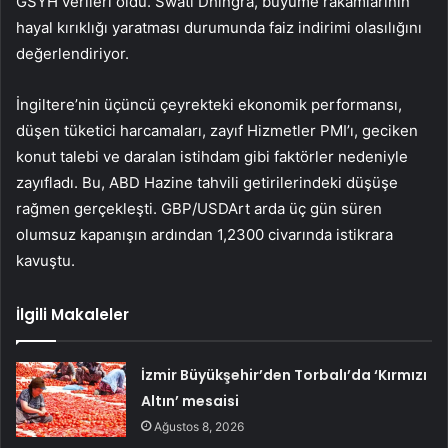
GSYH verileri oldu. Swati Dhingra, büyüme rakamlarının
hayal kırıklığı yaratması durumunda faiz indirimi olasılığını
değerlendiriyor.
İngiltere’nin üçüncü çeyrekteki ekonomik performansı,
düşen tüketici harcamaları, zayıf Hizmetler PMI’ı, geciken
konut talebi ve daralan istihdam gibi faktörler nedeniyle
zayıfladı. Bu, ABD Hazine tahvili getirilerindeki düşüşe
rağmen gerçekleşti.
GBP/USD
Art arda üç gün süren
olumsuz kapanışın ardından 1,2300 civarında istikrara
kavuştu.
İlgili Makaleler
İzmir Büyükşehir’den Torbalı’da ‘Kırmızı
Altın’ mesaisi
Ağustos 8, 2026