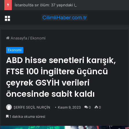
İstanbul’da sır ölüm: 37 yaşındaki kadın savcının evinde ölü bulundu!
Menü
Anasayfa
/
Ekonomi
Ekonomi
ABD hisse senetleri karışık,
FTSE 100 İngiltere üçüncü
çeyrek GSYİH verileri
öncesinde sabit kaldı
ŞERİFE SEÇİL NURÇİN
Kasım 9, 2023
0
0
1 dakika okuma süresi