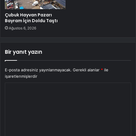
Çubuk Hayvan Pazarı
Bayram İçin Doldu Taştı
Ağustos 6, 2026
Bir yanıt yazın
E-posta adresiniz yayınlanmayacak.
Gerekli alanlar
*
ile
işaretlenmişlerdir
Y
o
r
u
m
*