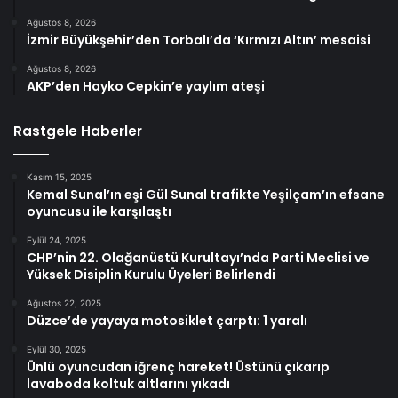
Ağustos 8, 2026
İzmir Büyükşehir’den Torbalı’da ‘Kırmızı Altın’ mesaisi
Ağustos 8, 2026
AKP’den Hayko Cepkin’e yaylım ateşi
Rastgele Haberler
Kasım 15, 2025
Kemal Sunal’ın eşi Gül Sunal trafikte Yeşilçam’ın efsane
oyuncusu ile karşılaştı
Eylül 24, 2025
CHP’nin 22. Olağanüstü Kurultayı’nda Parti Meclisi ve
Yüksek Disiplin Kurulu Üyeleri Belirlendi
Ağustos 22, 2025
Düzce’de yayaya motosiklet çarptı: 1 yaralı
Eylül 30, 2025
Ünlü oyuncudan iğrenç hareket! Üstünü çıkarıp
lavaboda koltuk altlarını yıkadı