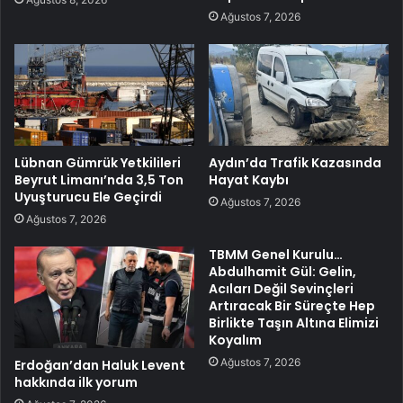
Ağustos 7, 2026
Lübnan Gümrük Yetkilileri
Aydın’da Trafik Kazasında
Beyrut Limanı’nda 3,5 Ton
Hayat Kaybı
Uyuşturucu Ele Geçirdi
Ağustos 7, 2026
Ağustos 7, 2026
TBMM Genel Kurulu…
Abdulhamit Gül: Gelin,
Acıları Değil Sevinçleri
Artıracak Bir Süreçte Hep
Birlikte Taşın Altına Elimizi
Koyalım
Ağustos 7, 2026
Erdoğan’dan Haluk Levent
hakkında ilk yorum