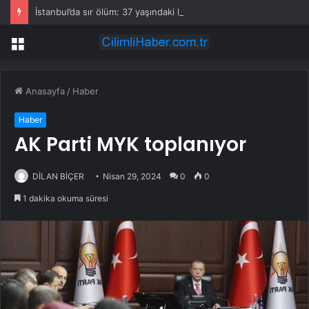
İstanbul’da sır ölüm: 37 yaşındaki kadın savcının evinde ölü bulundu!
Menü
Anasayfa
/
Haber
Haber
AK Parti MYK toplanıyor
DİLAN BİÇER
Nisan 29, 2024
0
0
1 dakika okuma süresi