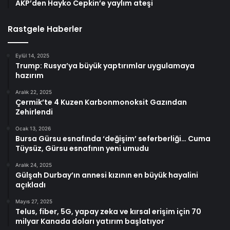
AKP’den Hayko Cepkin’e yaylım ateşi
Rastgele Haberler
Eylül 14, 2025
Trump: Rusya’ya büyük yaptırımlar uygulamaya
hazırım
Aralık 22, 2025
Çermik’te 4 Kuzen Karbonmonoksit Gazından
Zehirlendi
Ocak 13, 2026
Bursa Gürsu esnafında ‘değişim’ seferberliği… Cuma
Tüysüz, Gürsu esnafının yeni umudu
Aralık 24, 2025
Gülşah Durbay’ın annesi kızının en büyük hayalini
açıkladı
Mayıs 27, 2025
Telus, fiber, 5G, yapay zeka ve kırsal erişim için 70
milyar Kanada doları yatırım başlatıyor