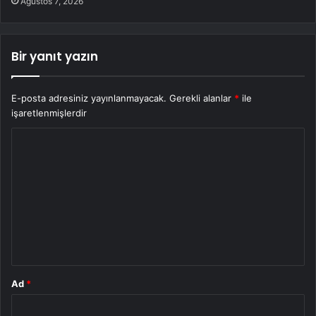
Ağustos 7, 2026
Bir yanıt yazın
E-posta adresiniz yayınlanmayacak.
Gerekli alanlar
*
ile
işaretlenmişlerdir
Y
o
r
u
m
*
Ad
*