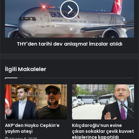
THY'den tarihi dev anlaşma! İmzalar atıldı
İlgili Makaleler
AKP’den Hayko Cepkin’e
Kılıçdaroğlu’nun evine
yaylım ateşi
çıkan sokaklar çevik kuvvet
ekiplerince kapatıldı
Ağustos 8, 2026