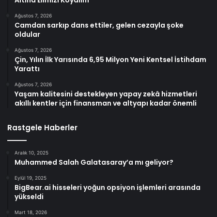
Altına Elimizi Koyalım
Ağustos 7, 2026
Camdan sarkıp dans ettiler, gelen cezayla şoke
oldular
Ağustos 7, 2026
Çin, Yılın İlk Yarısında 6,95 Milyon Yeni Kentsel İstihdam
Yarattı
Ağustos 7, 2026
Yaşam kalitesini destekleyen yapay zekâ hizmetleri
akıllı kentler için finansman ve altyapı kadar önemli
Rastgele Haberler
Aralık 10, 2025
Muhammed Salah Galatasaray’a mı geliyor?
Eylül 19, 2025
BigBear.ai hisseleri yoğun opsiyon işlemleri arasında
yükseldi
Mart 18, 2026