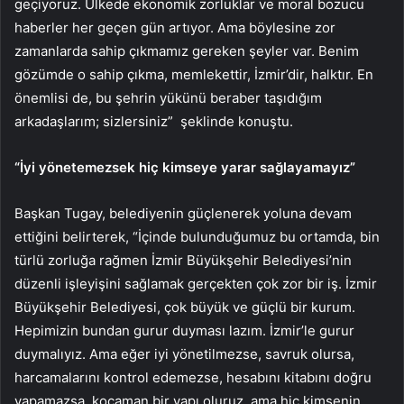
geçiyoruz. Ülkede ekonomik zorluklar ve moral bozucu
haberler her geçen gün artıyor. Ama böylesine zor
zamanlarda sahip çıkmamız gereken şeyler var. Benim
gözümde o sahip çıkma, memlekettir, İzmir’dir, halktır. En
önemlisi de, bu şehrin yükünü beraber taşıdığım
arkadaşlarım; sizlersiniz” şeklinde konuştu.
“İyi yönetemezsek hiç kimseye yarar sağlayamayız”
Başkan Tugay, belediyenin güçlenerek yoluna devam
ettiğini belirterek, “İçinde bulunduğumuz bu ortamda, bin
türlü zorluğa rağmen İzmir Büyükşehir Belediyesi’nin
düzenli işleyişini sağlamak gerçekten çok zor bir iş. İzmir
Büyükşehir Belediyesi, çok büyük ve güçlü bir kurum.
Hepimizin bundan gurur duyması lazım. İzmir’le gurur
duymalıyız. Ama eğer iyi yönetilmezse, savruk olursa,
harcamalarını kontrol edemezse, hesabını kitabını doğru
yapamazsa, kocaman bir yapı oluruz, ama hiç kimsenin