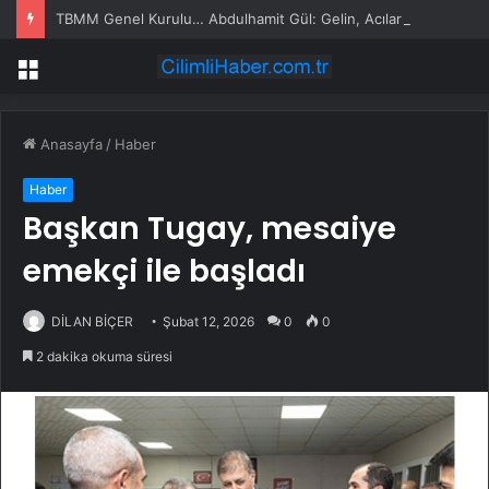
TBMM Genel Kurulu… Abdulhamit Gül: Gelin, Acıları Değil Sevinçleri Artıracak Bir Süreçte Hep Birlikte Taşın Altına Elimizi Koyalım
Menü
Anasayfa
/
Haber
Haber
Başkan Tugay, mesaiye
emekçi ile başladı
DİLAN BİÇER
Şubat 12, 2026
0
0
2 dakika okuma süresi