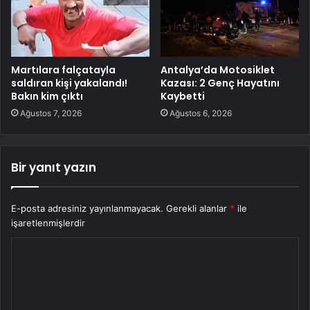
Martılara falçatayla
Antalya’da Motosiklet
saldıran kişi yakalandı!
Kazası: 2 Genç Hayatını
Bakın kim çıktı
Kaybetti
Ağustos 7, 2026
Ağustos 6, 2026
Bir yanıt yazın
E-posta adresiniz yayınlanmayacak.
Gerekli alanlar
*
ile
işaretlenmişlerdir
Y
o
r