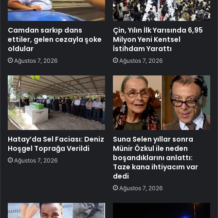
Camdan sarkıp dans
Çin, Yılın İlk Yarısında 6,95
ettiler, gelen cezayla şoke
Milyon Yeni Kentsel
oldular
İstihdam Yarattı
Ağustos 7, 2026
Ağustos 7, 2026
Hatay’da Sel Faciası: Deniz
Suna Selen yıllar sonra
Hoşgel Toprağa Verildi
Münir Özkul ile neden
boşandıklarını anlattı:
Ağustos 7, 2026
Taze kana ihtiyacım var
dedi
Ağustos 7, 2026