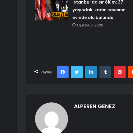
İstanbul’da sır ölüm: 37
yaşındaki kadın savcının
evinde ölü bulundu!
Ağustos 8, 2026
Facebook
Twitter
LinkedIn
Tumblr
Pint
Paylaş
ALPEREN GENEZ