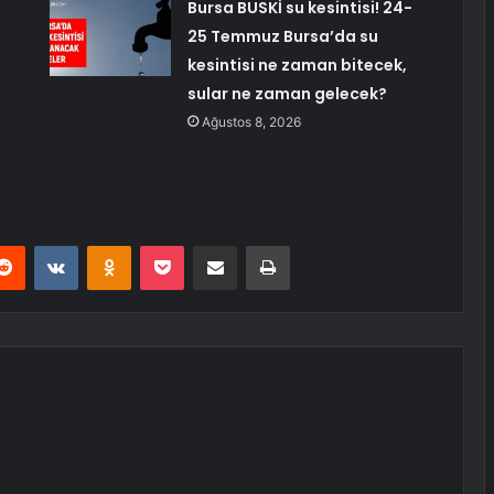
Bursa BUSKİ su kesintisi! 24-
25 Temmuz Bursa’da su
kesintisi ne zaman bitecek,
sular ne zaman gelecek?
Ağustos 8, 2026
erest
Reddit
VKontakte
Odnoklassniki
Pocket
E-Posta ile paylaş
Yazdır