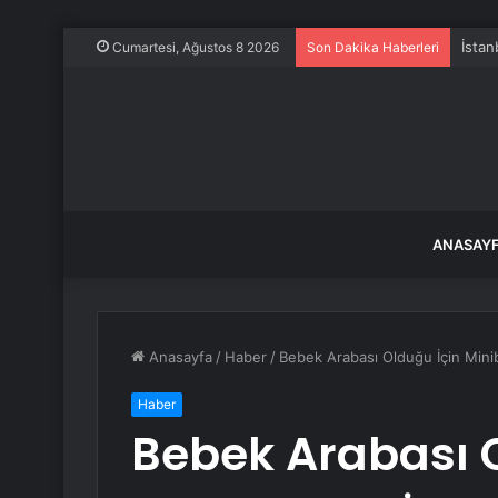
İstan
Cumartesi, Ağustos 8 2026
Son Dakika Haberleri
ANASAY
Anasayfa
/
Haber
/
Bebek Arabası Olduğu İçin Minib
Haber
Bebek Arabası 