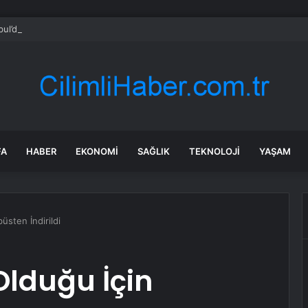
bul’da sır ölüm: 37 yaşındaki kadın savcının evinde ölü bulundu!
FA
HABER
EKONOMI
SAĞLIK
TEKNOLOJI
YAŞAM
üsten İndirildi
Olduğu İçin