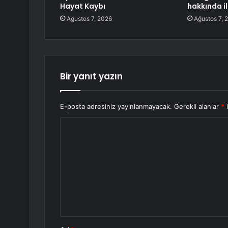
Hayat Kaybı
hakkında i
Ağustos 7, 2026
Ağustos 7, 
Bir yanıt yazın
E-posta adresiniz yayınlanmayacak.
Gerekli alanlar
*
i
Y
o
r
u
m
*