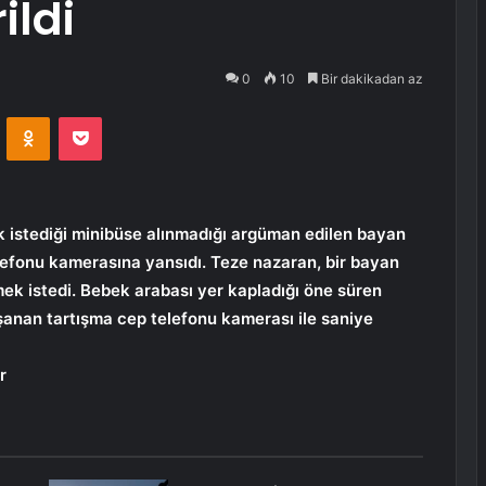
ildi
0
10
Bir dakikadan az
VKontakte
Odnoklassniki
Pocket
k istediği minibüse alınmadığı argüman edilen bayan
lefonu kamerasına yansıdı. Teze nazaran, bir bayan
ek istedi. Bebek arabası yer kapladığı öne süren
şanan tartışma cep telefonu kamerası ile saniye
r