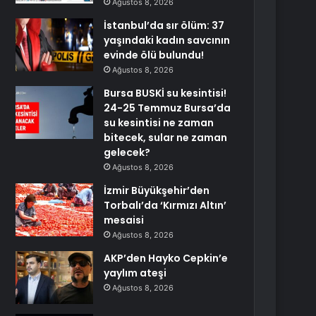
Ağustos 8, 2026
İstanbul’da sır ölüm: 37
yaşındaki kadın savcının
evinde ölü bulundu!
Ağustos 8, 2026
Bursa BUSKİ su kesintisi!
24-25 Temmuz Bursa’da
su kesintisi ne zaman
bitecek, sular ne zaman
gelecek?
Ağustos 8, 2026
İzmir Büyükşehir’den
Torbalı’da ‘Kırmızı Altın’
mesaisi
Ağustos 8, 2026
AKP’den Hayko Cepkin’e
yaylım ateşi
Ağustos 8, 2026