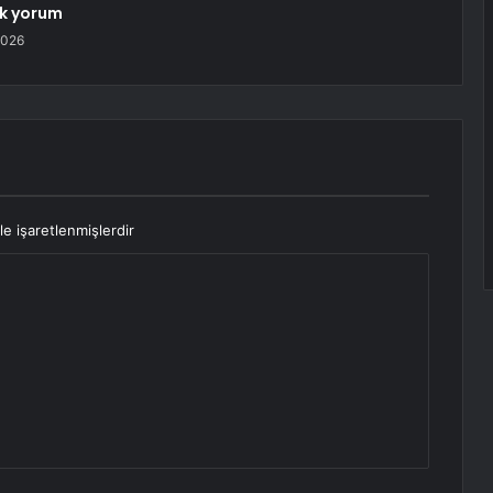
lk yorum
2026
le işaretlenmişlerdir