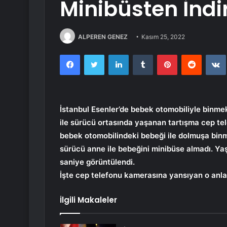
Minibüsten İndir
ALPEREN GENEZ
Kasım 25, 2022
Facebook
Twitter
LinkedIn
Tumblr
Pinterest
Reddit
İstanbul Esenler’de bebek otomobiliyle binme
ile sürücü ortasında yaşanan tartışma cep te
bebek otomobilindeki bebeği ile dolmuşa binm
sürücü anne ile bebeğini minibüse almadı. Ya
saniye görüntülendi.
İşte cep telefonu kamerasına yansıyan o anla
İlgili Makaleler