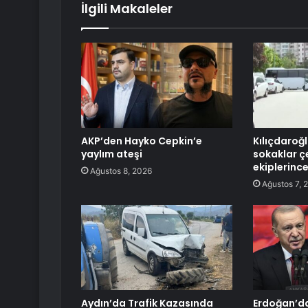
İlgili Makaleler
AKP’den Hayko Cepkin’e
Kılıçdaroğ
yaylım ateşi
sokaklar ç
ekiplerince
Ağustos 8, 2026
Ağustos 7, 
Aydın’da Trafik Kazasında
Erdoğan’da