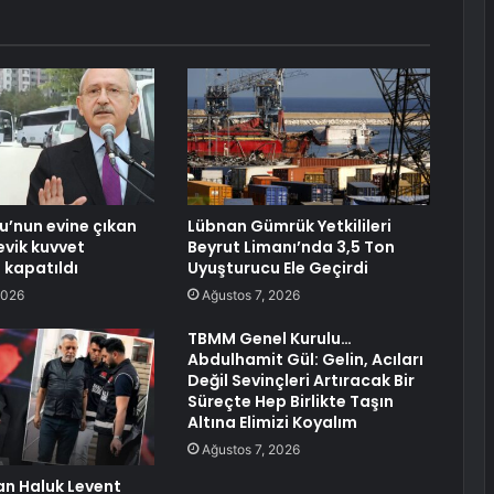
lu’nun evine çıkan
Lübnan Gümrük Yetkilileri
evik kuvvet
Beyrut Limanı’nda 3,5 Ton
 kapatıldı
Uyuşturucu Ele Geçirdi
2026
Ağustos 7, 2026
TBMM Genel Kurulu…
Abdulhamit Gül: Gelin, Acıları
Değil Sevinçleri Artıracak Bir
Süreçte Hep Birlikte Taşın
Altına Elimizi Koyalım
Ağustos 7, 2026
n Haluk Levent