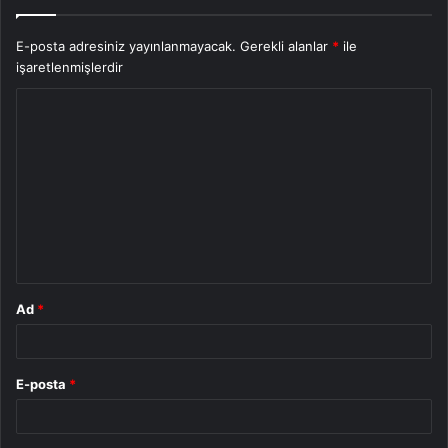
E-posta adresiniz yayınlanmayacak.
Gerekli alanlar
*
ile
işaretlenmişlerdir
Y
o
r
u
m
*
Ad
*
E-posta
*