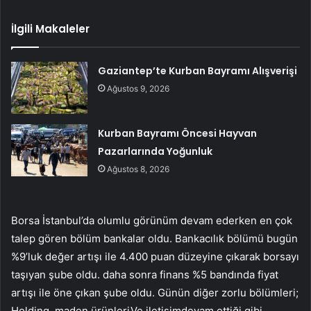
İlgili Makaleler
Gaziantep’te Kurban Bayramı Alışverişi
Ağustos 9, 2026
Kurban Bayramı Öncesi Hayvan
Pazarlarında Yoğunluk
Ağustos 8, 2026
Borsa İstanbul’da olumlu görünüm devam ederken en çok
talep gören bölüm
bankalar
oldu. Bankacılık bölümü bugün
%9’luk değer artışı ile 4.400 puan düzeyine çıkarak borsayı
taşıyan şube oldu. daha sonra
finans
%5 bandında fiyat
artışı ile öne çıkan şube oldu. Günün diğer zorlu bölümleri;
Holding
,
maden ürünleri
Ve
iletişim
devam ettiği gibi