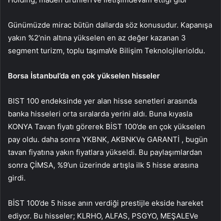
Günümüzde mirac bütün dallarda söz konusudur. Kapanışa
yakın %2’nin altına yükselen en az değer kazanan 3
segment
turizm
,
toplu taşıma
Ve
Bilişim Teknolojileri
oldu.
Borsa İstanbul’da en çok yükselen hisseler
BIST 100 endeksinde yer alan hisse senetleri arasında
banka hisseleri orta sıralarda yerini aldı. Buna kıyasla
KONYA
Tavan fiyatı görerek BİST 100’de en çok yükselen
pay oldu. daha sonra
YKBNK
,
AKBNK
Ve
GARANTİ
, bugün
tavan fiyatına yakın fiyatlara yükseldi. Bu paylaşımlardan
sonra
ÇİMSA
, %9’un üzerinde artışla ilk 5 hisse arasına
girdi.
BİST 100’de 5 hisse anın verdiği prestijle ekside hareket
ediyor. Bu hisseler;
KLRHO
,
ALFAS
,
PSGYO
,
MEŞALE
Ve