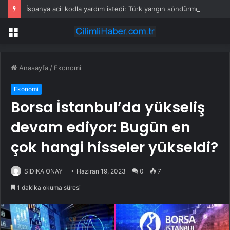
İspanya acil kodla yardım istedi: Türk yangın söndürme uçakları havalandı
Menü
Anasayfa
/
Ekonomi
Ekonomi
Borsa İstanbul’da yükseliş
devam ediyor: Bugün en
çok hangi hisseler yükseldi?
SIDIKA ONAY
Haziran 19, 2023
0
7
1 dakika okuma süresi