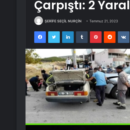
Çarpıştı: 2 Yaral
ŞERİFE SEÇİL NURÇİN
Temmuz 21, 2023
Facebook
Twitter
LinkedIn
Tumblr
Pinterest
Reddit