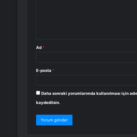
r
u
m
*
Ad
*
E-posta
*
Daha sonraki yorumlarımda kullanılması için adı
kaydedilsin.