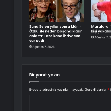
Suna Selen yıllar sonra Münir
Martılara 
Özkul ile neden boşandıklarını
kişi yakala
anlattı: Taze kana ihtiyacım
Ağustos 7, 
var dedi
Ağustos 7, 2026
Bir yanıt yazın
E-posta adresiniz yayınlanmayacak.
Gerekli alanlar
*
i
Y
o