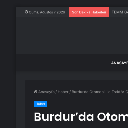
TBMM Gene
Cuma, Ağustos 7 2026
Son Dakika Haberleri
ANASAY
Anasayfa
/
Haber
/
Burdur’da Otomobil ile Traktör Ça
Haber
Burdur’da Otomo