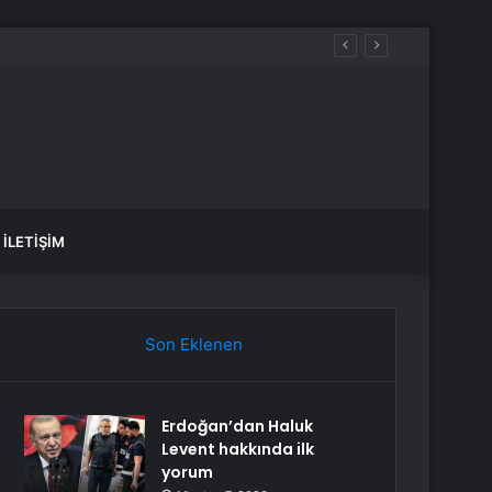
üreçte Hep Birlikte Taşın Altına Elimizi Koyalım
İLETIŞIM
Son Eklenen
Erdoğan’dan Haluk
Levent hakkında ilk
yorum