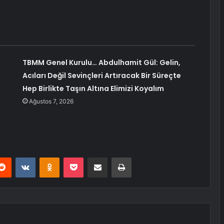
TBMM Genel Kurulu… Abdulhamit Gül: Gelin,
Acıları Değil Sevinçleri Artıracak Bir Süreçte
Hep Birlikte Taşın Altına Elimizi Koyalım
Ağustos 7, 2026
erest
Reddit
VKontakte
Odnoklassniki
Pocket
E-Posta ile paylaş
Yazdır