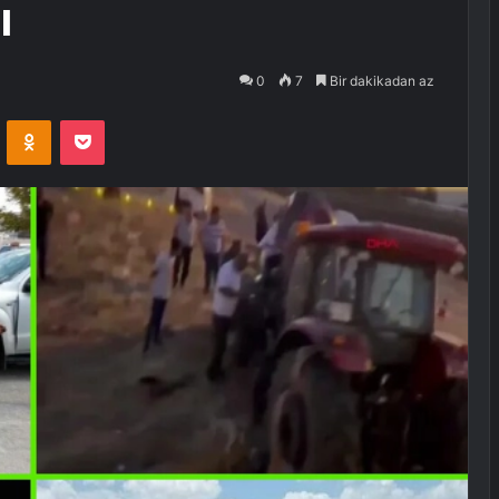
ı
0
7
Bir dakikadan az
VKontakte
Odnoklassniki
Pocket