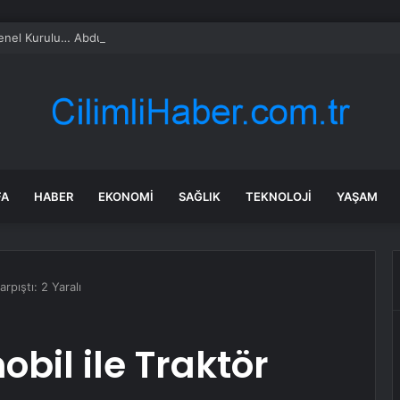
l Kurulu… Abdulhamit Gül: Gelin, Acıları Değil Sevinçleri Artıracak Bir S
FA
HABER
EKONOMI
SAĞLIK
TEKNOLOJI
YAŞAM
rpıştı: 2 Yaralı
bil ile Traktör