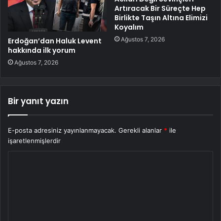
Artıracak Bir Süreçte Hep
Birlikte Taşın Altına Elimizi
Koyalım
Ağustos 7, 2026
Erdoğan’dan Haluk Levent
hakkında ilk yorum
Ağustos 7, 2026
Bir yanıt yazın
E-posta adresiniz yayınlanmayacak.
Gerekli alanlar
*
ile
işaretlenmişlerdir
Y
o
r
u
m