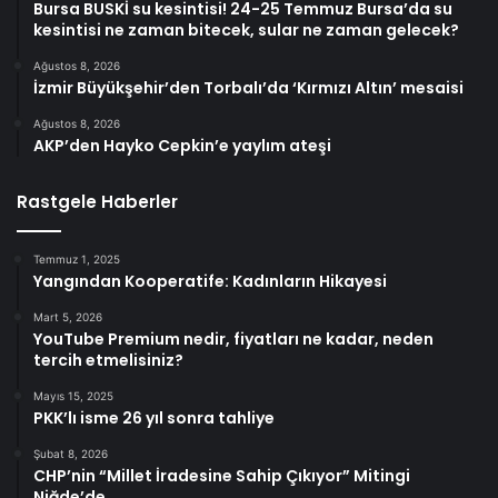
Bursa BUSKİ su kesintisi! 24-25 Temmuz Bursa’da su
kesintisi ne zaman bitecek, sular ne zaman gelecek?
Ağustos 8, 2026
İzmir Büyükşehir’den Torbalı’da ‘Kırmızı Altın’ mesaisi
Ağustos 8, 2026
AKP’den Hayko Cepkin’e yaylım ateşi
Rastgele Haberler
Temmuz 1, 2025
Yangından Kooperatife: Kadınların Hikayesi
Mart 5, 2026
YouTube Premium nedir, fiyatları ne kadar, neden
tercih etmelisiniz?
Mayıs 15, 2025
PKK’lı isme 26 yıl sonra tahliye
Şubat 8, 2026
CHP’nin “Millet İradesine Sahip Çıkıyor” Mitingi
Niğde’de.