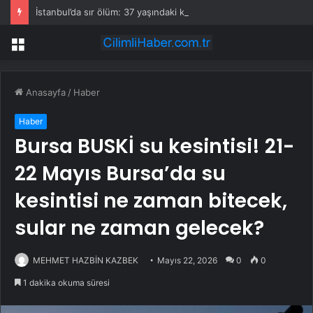
İstanbul’da sır ölüm: 37 yaşındaki kadın savcının evinde ölü bulundu!
Menü
Anasayfa
/
Haber
Haber
Bursa BUSKİ su kesintisi! 21-
22 Mayıs Bursa’da su
kesintisi ne zaman bitecek,
sular ne zaman gelecek?
MEHMET HAZBİN KAZBEK
Mayıs 22, 2026
0
0
1 dakika okuma süresi