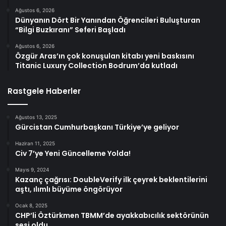
Ağustos 6, 2026
Dünyanın Dört Bir Yanından Öğrencileri Buluşturan
“Bilgi Buzkıranı” Seferi Başladı
Ağustos 6, 2026
Özgür Aras’ın çok konuşulan kitabı yeni baskısını
Titanic Luxury Collection Bodrum’da kutladı
Rastgele Haberler
Ağustos 13, 2025
Gürcistan Cumhurbaşkanı Türkiye’ye geliyor
Haziran 11, 2025
Civ 7’ye Yeni Güncelleme Yolda!
Mayıs 9, 2024
Kazanç çağrısı: DoubleVerify ilk çeyrek beklentilerini
aştı, ılımlı büyüme öngörüyor
Ocak 8, 2025
CHP’li Öztürkmen TBMM’de ayakkabıcılık sektörünün
sesi oldu