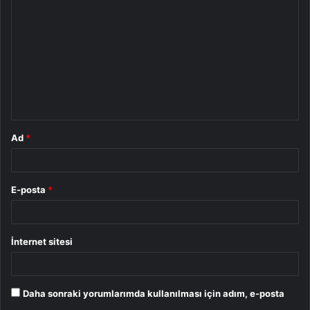
o
r
u
m
*
Ad
*
E-posta
*
İnternet sitesi
Daha sonraki yorumlarımda kullanılması için adım, e-posta