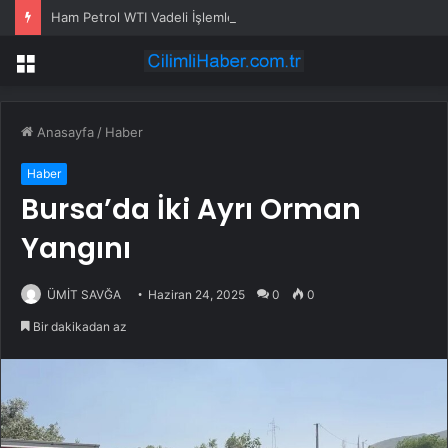
Ham Petrol WTI Vadeli İşlemleri neden düşüyor?
Menü
Anasayfa
/
Haber
Haber
Bursa’da İki Ayrı Orman
Yangını
ÜMİT SAVĞA
Haziran 24, 2025
0
0
Bir dakikadan az