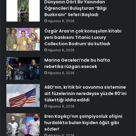
Dünyanın Dört Bir Yanından
Öğrencileri Buluşturan “Bilgi
Buzkıranı” Seferi Başladı
Ağustos 6, 2026
Özgür Aras’ın çok konuşulan kitabı
yeni baskısını Titanic Luxury
Collection Bodrum’da kutladı
Ağustos 6, 2026
Marina Geceleri’nde bu hafta
rebetika rüzgarı esecek
Ağustos 6, 2026
ABD’nin, kritik bir savunma sistemine
ait füzelerinin neredeyse yüzde 80’ini
tükettiği iddia edildi
Ağustos 6, 2026
Eren Kaşıkçı’nın şampiyonluk afişini
hurdalıkta bulan kişiden öğüt gibi
sözler!
Ağustos 6, 2026