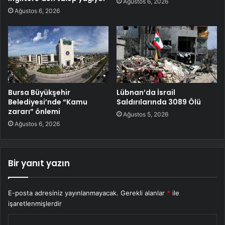
Ağustos 6, 2026
Ağustos 6, 2026
Bursa Büyükşehir
Lübnan’da İsrail
Belediyesi’nde “Kamu
Saldırılarında 3089 Ölü
zararı” önlemi
Ağustos 5, 2026
Ağustos 6, 2026
Bir yanıt yazın
E-posta adresiniz yayınlanmayacak.
Gerekli alanlar
*
ile
işaretlenmişlerdir
Y