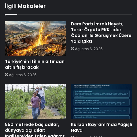
İlgili Makaleler
Dem Parti İmralı Heyeti,
Terör Örgütü PKK Lideri
Öcalan ile Görüşmek Üzere
Yola Çıktı
Ağustos 6, 2026
Türkiye’nin 11 ilinin altından
altın fışkıracak
Ağustos 6, 2026
850 metrede başladılar,
Kurban Bayramı’nda Yağışlı
dünyaya açıldılar:
Hava
İngiltere’den talep yağıyor