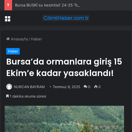
Bursa BUSKİ su kesintisi! 24-25 Temmuz Bursa’da su kesintisi ne zaman bitecek, sular ne zaman gelecek?
Menü
Anasayfa
/
Haber
Haber
Bursa’da ormanlara giriş 15
Ekim’e kadar yasaklandı!
NURCAN BAYRAM
Temmuz 8, 2025
0
0
1 dakika okuma süresi