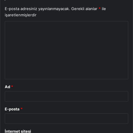
E-posta adresiniz yayınlanmayacak.
Gerekli alanlar
*
ile
işaretlenmişlerdir
Y
o
r
u
m
*
Ad
*
E-posta
*
İnternet sitesi