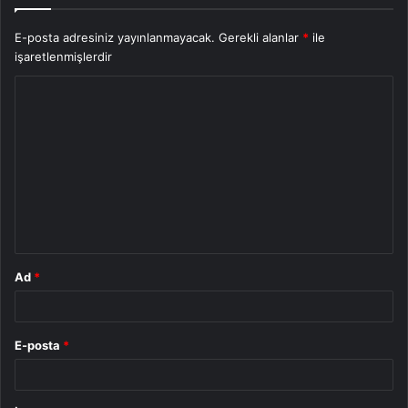
E-posta adresiniz yayınlanmayacak.
Gerekli alanlar
*
ile
işaretlenmişlerdir
Y
o
r
u
m
*
Ad
*
E-posta
*