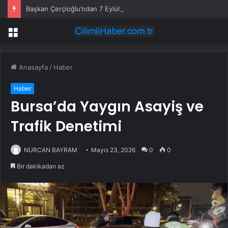
Başkan Çerçioğlu’ndan 7 Eylül Temalı Ödüllü Resim, Şiir ve Kompozisyon Yarışması
Menü
Anasayfa
/
Haber
Haber
Bursa’da Yaygın Asayiş ve
Trafik Denetimi
NURCAN BAYRAM
Mayıs 23, 2026
0
0
Bir dakikadan az