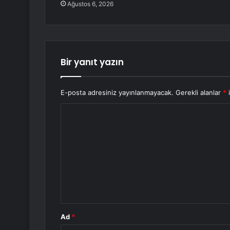
Ağustos 6, 2026
Bir yanıt yazın
E-posta adresiniz yayınlanmayacak.
Gerekli alanlar
*
i
Y
o
r
u
m
*
Ad
*