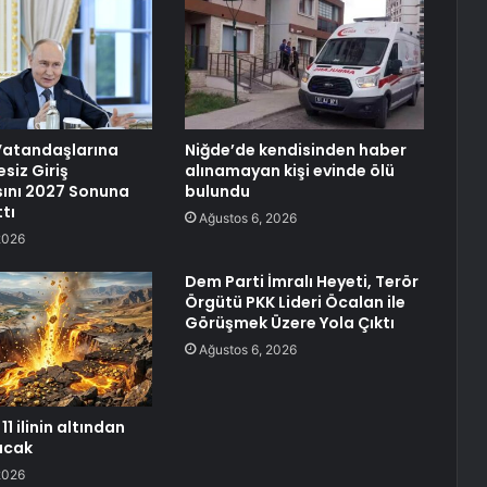
 Vatandaşlarına
Niğde’de kendisinden haber
esiz Giriş
alınamayan kişi evinde ölü
ını 2027 Sonuna
bulundu
tı
Ağustos 6, 2026
2026
Dem Parti İmralı Heyeti, Terör
Örgütü PKK Lideri Öcalan ile
Görüşmek Üzere Yola Çıktı
Ağustos 6, 2026
11 ilinin altından
racak
2026