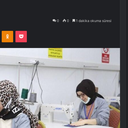
0
0
1 dakika okuma süresi
VKontakte
Odnoklassniki
Pocket