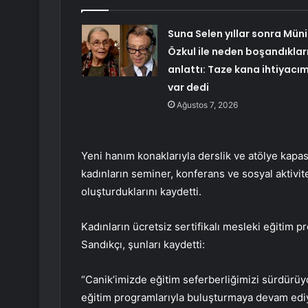
Suna Selen yıllar sonra Müni
Özkul ile neden boşandıkları
anlattı: Taze kana ihtiyacı
var dedi
Ağustos 7, 2026
Yeni hanım konaklarıyla derslik ve atölye kapas
kadınların seminer, konferans ve sosyal aktivit
oluşturduklarını kaydetti.
Kadınların ücretsiz sertifikalı mesleki eğitim p
Sandıkçı, şunları kaydetti:
“Canik’imizde eğitim seferberliğimizi sürdürüyo
eğitim programlarıyla buluşturmaya devam edi