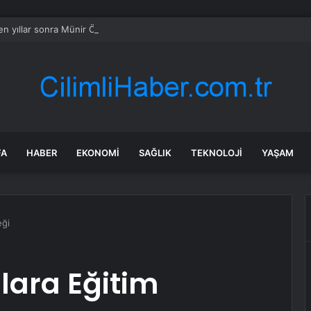
n yıllar sonra Münir Özkul ile neden boşandıklarını anlattı: Taze kana iht
FA
HABER
EKONOMI
SAĞLIK
TEKNOLOJI
YAŞAM
eği
lara Eğitim