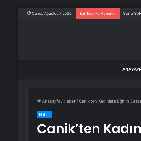
Suna Sele
Cuma, Ağustos 7 2026
Son Dakika Haberleri
ANASAY
Anasayfa
/
Haber
/
Canik’ten Kadınlara Eğitim Dest
Haber
Canik’ten Kadın