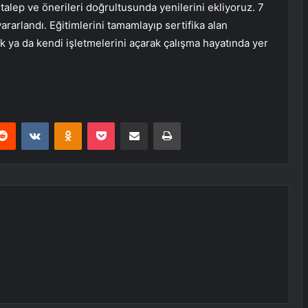
alep ve önerileri doğrultusunda yenilerini ekliyoruz. 7
ararlandı. Eğitimlerini tamamlayıp sertifika alan
ak ya da kendi işletmelerini açarak çalışma hayatında yer
erest
Reddit
VKontakte
Odnoklassniki
Pocket
E-Posta ile paylaş
Yazdır