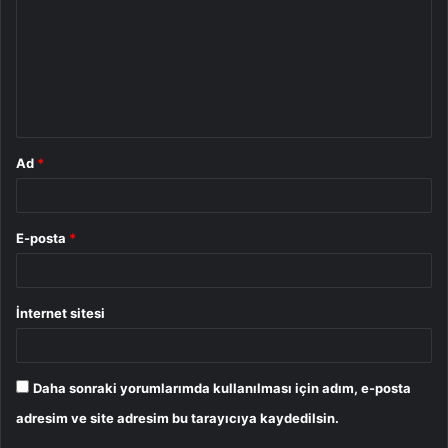
r
u
m
*
Ad
*
E-posta
*
İnternet sitesi
Daha sonraki yorumlarımda kullanılması için adım, e-posta
adresim ve site adresim bu tarayıcıya kaydedilsin.