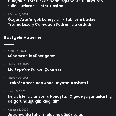
Dünyanın Dört Bir Yanından Öğrencileri Buluşturan
“Bilgi Buzkıranı” Seferi Başladı
Ağustos 6, 2026
Özgür Aras’ın çok konuşulan kitabı yeni baskısını
Titanic Luxury Collection Bodrum’da kutladı
Rastgele Haberler
Aralık 15, 2024
Süperstar ile süper gece!
Haziran 29, 2025
Maltepe’de Balkon Çökmesi
Haziran 30, 2025
Traktör Kazasında Anne Hayatını Kaybetti
Kasım 9, 2025
Nejat İşler aylar sonra konuştu: “O gece yaşananlar hiç
de göründüğü gibi değildi!”
Ağustos 6, 2025
Japonya’da tahvil ihalesine düşük talep