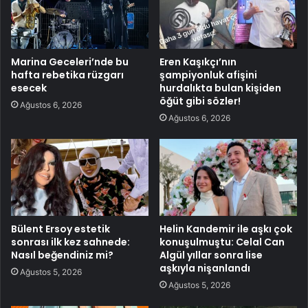
Marina Geceleri’nde bu
Eren Kaşıkçı’nın
hafta rebetika rüzgarı
şampiyonluk afişini
esecek
hurdalıkta bulan kişiden
öğüt gibi sözler!
Ağustos 6, 2026
Ağustos 6, 2026
Bülent Ersoy estetik
Helin Kandemir ile aşkı çok
sonrası ilk kez sahnede:
konuşulmuştu: Celal Can
Nasıl beğendiniz mi?
Algül yıllar sonra lise
aşkıyla nişanlandı
Ağustos 5, 2026
Ağustos 5, 2026