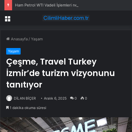
Ham Petrol WTI Vadeli İşlemleri neden düşüyor?
Menü
Anasayfa
/
Yaşam
Yaşam
Çeşme, Travel Turkey
İzmir’de turizm vizyonunu
tanıtıyor
DİLAN BİÇER
Aralık 6, 2025
0
0
1 dakika okuma süresi