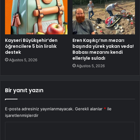
Kayseri Büyükşehir’den
Eren Kaşıkçı’nın mezarı
öğrencilere 5 bin liralık
başında yürek yakan veda!
destek
Babası mezarını kendi
elleriyle suladı
Ağustos 5, 2026
Ağustos 5, 2026
Bir yanıt yazın
E-posta adresiniz yayınlanmayacak.
Gerekli alanlar
*
ile
işaretlenmişlerdir
Y
o