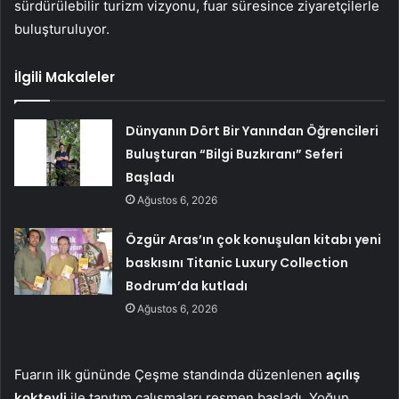
sürdürülebilir turizm vizyonu, fuar süresince ziyaretçilerle
buluşturuluyor.
İlgili Makaleler
Dünyanın Dört Bir Yanından Öğrencileri
Buluşturan “Bilgi Buzkıranı” Seferi
Başladı
Ağustos 6, 2026
Özgür Aras’ın çok konuşulan kitabı yeni
baskısını Titanic Luxury Collection
Bodrum’da kutladı
Ağustos 6, 2026
Fuarın ilk gününde Çeşme standında düzenlenen
açılış
kokteyli
ile tanıtım çalışmaları resmen başladı. Yoğun