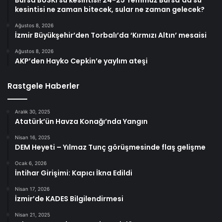
Bursa BUSKİ su kesintisi! 24-25 Temmuz Bursa’da su
kesintisi ne zaman bitecek, sular ne zaman gelecek?
Ağustos 8, 2026
İzmir Büyükşehir’den Torbalı’da ‘Kırmızı Altın’ mesaisi
Ağustos 8, 2026
AKP’den Hayko Cepkin’e yaylım ateşi
Rastgele Haberler
Aralık 30, 2025
Atatürk’ün Havza Konağı’nda Yangın
Nisan 16, 2025
DEM Heyeti – Yılmaz Tunç görüşmesinde flaş gelişme
Ocak 6, 2026
İntihar Girişimi: Kapıcı İkna Edildi
Nisan 17, 2026
İzmir’de KADES Bilgilendirmesi
Nisan 21, 2025