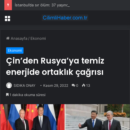
İstanbul’da sır ölüm: 37 yaşındaki kadın savcının evinde ölü bulundu!
Menü
Anasayfa
/
Ekonomi
Ekonomi
Çin’den Rusya’ya temiz
enerjide ortaklık çağrısı
SIDIKA ONAY
Kasım 29, 2022
0
13
1 dakika okuma süresi