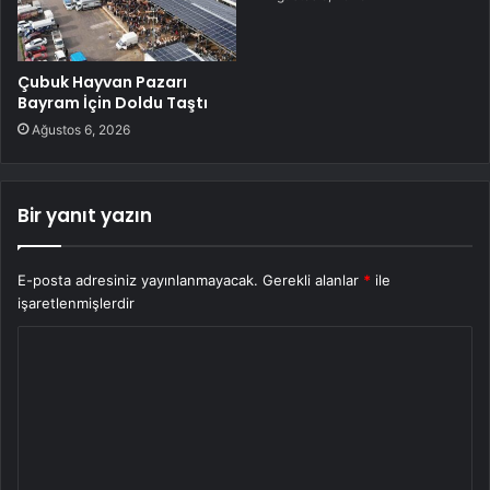
Çubuk Hayvan Pazarı
Bayram İçin Doldu Taştı
Ağustos 6, 2026
Bir yanıt yazın
E-posta adresiniz yayınlanmayacak.
Gerekli alanlar
*
ile
işaretlenmişlerdir
Y
o
r
u
m