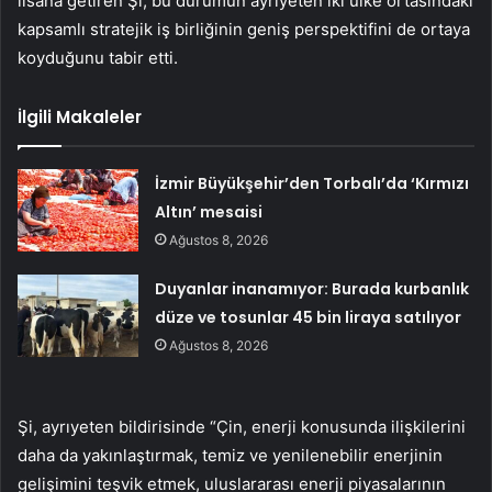
lisana getiren Şi, bu durumun ayrıyeten iki ülke ortasındaki
kapsamlı stratejik iş birliğinin geniş perspektifini de ortaya
koyduğunu tabir etti.
İlgili Makaleler
İzmir Büyükşehir’den Torbalı’da ‘Kırmızı
Altın’ mesaisi
Ağustos 8, 2026
Duyanlar inanamıyor: Burada kurbanlık
düze ve tosunlar 45 bin liraya satılıyor
Ağustos 8, 2026
Şi, ayrıyeten bildirisinde “Çin, enerji konusunda ilişkilerini
daha da yakınlaştırmak, temiz ve yenilenebilir enerjinin
gelişimini teşvik etmek, uluslararası enerji piyasalarının