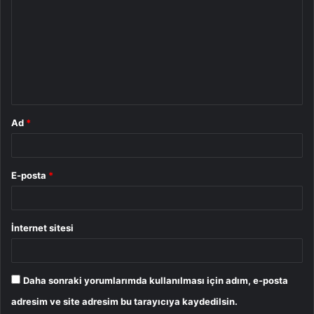
r
u
m
*
Ad
*
E-posta
*
İnternet sitesi
Daha sonraki yorumlarımda kullanılması için adım, e-posta
adresim ve site adresim bu tarayıcıya kaydedilsin.