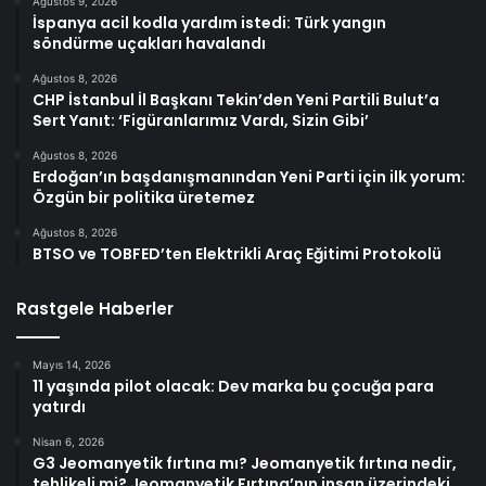
Ağustos 9, 2026
İspanya acil kodla yardım istedi: Türk yangın
söndürme uçakları havalandı
Ağustos 8, 2026
CHP İstanbul İl Başkanı Tekin’den Yeni Partili Bulut’a
Sert Yanıt: ‘Figüranlarımız Vardı, Sizin Gibi’
Ağustos 8, 2026
Erdoğan’ın başdanışmanından Yeni Parti için ilk yorum:
Özgün bir politika üretemez
Ağustos 8, 2026
BTSO ve TOBFED’ten Elektrikli Araç Eğitimi Protokolü
Rastgele Haberler
Mayıs 14, 2026
11 yaşında pilot olacak: Dev marka bu çocuğa para
yatırdı
Nisan 6, 2026
G3 Jeomanyetik fırtına mı? Jeomanyetik fırtına nedir,
tehlikeli mi? Jeomanyetik Fırtına’nın insan üzerindeki