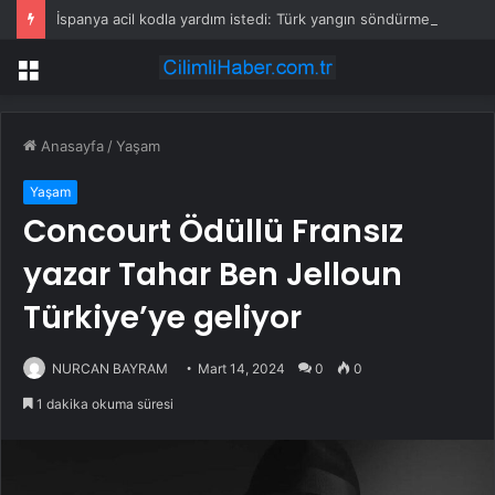
İspanya acil kodla yardım istedi: Türk yangın söndürme uçakları havalandı
Menü
Anasayfa
/
Yaşam
Yaşam
Concourt Ödüllü Fransız
yazar Tahar Ben Jelloun
Türkiye’ye geliyor
NURCAN BAYRAM
Mart 14, 2024
0
0
1 dakika okuma süresi