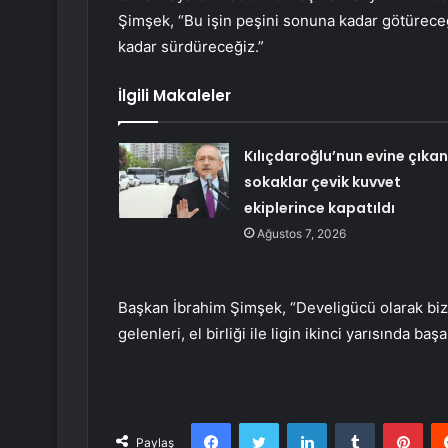
Şimşek, “Bu işin peşini sonuna kadar götürec
kadar sürdüreceğiz.”
İlgili Makaleler
Kılıçdaroğlu’nun evine çıkan
sokaklar çevik kuvvet
ekiplerince kapatıldı
Ağustos 7, 2026
Başkan İbrahim Şimşek, “Develigücü olarak bize 
gelenleri, el birliği ile ligin ikinci yarısında ba
Facebook
Twitter
LinkedIn
Tumblr
Pint
Paylaş