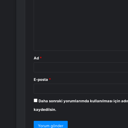
o
r
u
m
*
Ad
*
E-posta
*
Daha sonraki yorumlarımda kullanılması için adı
kaydedilsin.