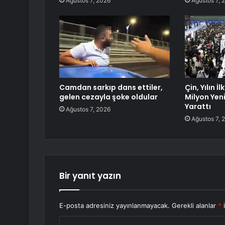
Ağustos 7, 2026
Ağustos 7, 
Camdan sarkıp dans ettiler,
Çin, Yılın İ
gelen cezayla şoke oldular
Milyon Yen
Yarattı
Ağustos 7, 2026
Ağustos 7, 
Bir yanıt yazın
E-posta adresiniz yayınlanmayacak.
Gerekli alanlar
*
i
Y