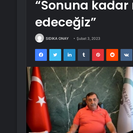
“Sonuna kadar
edeceğiz”
SIDIKA ONAY
Şubat 3, 2023
Facebook
Twitter
LinkedIn
Tumblr
Pinterest
Reddit