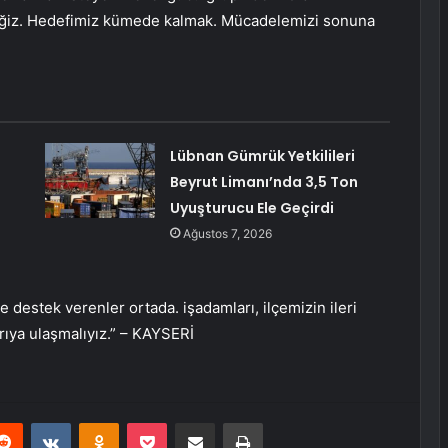
eğiz. Hedefimiz kümede kalmak. Mücadelemizi sonuna
Lübnan Gümrük Yetkilileri
Beyrut Limanı’nda 3,5 Ton
Uyuşturucu Ele Geçirdi
Ağustos 7, 2026
destek verenler ortada. işadamları, ilçemizin ileri
şarıya ulaşmalıyız.” – KAYSERİ
erest
Reddit
VKontakte
Odnoklassniki
Pocket
E-Posta ile paylaş
Yazdır