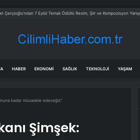
Musk, dünyanın en büyük ve en değerli binasını kuruyor: Peki ama ned
FA
HABER
EKONOMI
SAĞLIK
TEKNOLOJI
YAŞAM
onuna kadar mücadele edeceğiz”
kanı Şimşek: