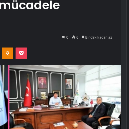
 mücadele
0
6
Bir dakikadan az
VKontakte
Odnoklassniki
Pocket