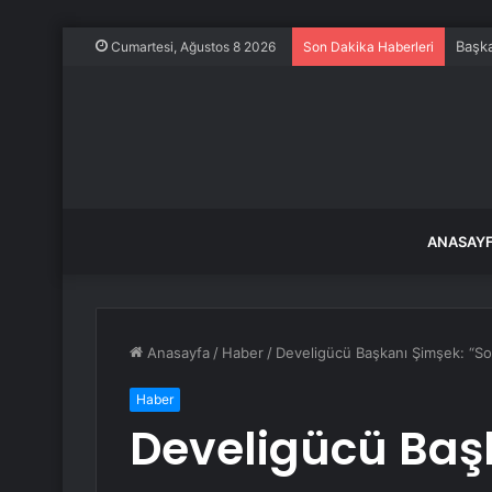
Elon 
Cumartesi, Ağustos 8 2026
Son Dakika Haberleri
ANASAY
Anasayfa
/
Haber
/
Develigücü Başkanı Şimşek: “S
Haber
Develigücü Baş