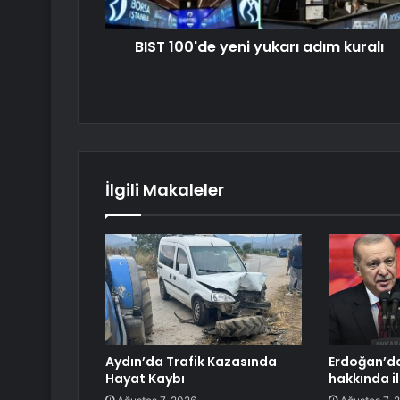
BIST 100'de yeni yukarı adım kuralı
İlgili Makaleler
Aydın’da Trafik Kazasında
Erdoğan’da
Hayat Kaybı
hakkında i