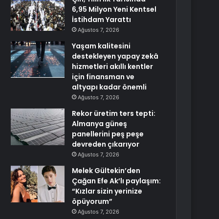
6,95 Milyon Yeni Kentsel
İstihdam Yarattı
Ağustos 7, 2026
Yaşam kalitesini
destekleyen yapay zekâ
hizmetleri akıllı kentler
için finansman ve
altyapı kadar önemli
Ağustos 7, 2026
Rekor üretim ters tepti:
Almanya güneş
panellerini peş peşe
devreden çıkarıyor
Ağustos 7, 2026
Melek Gültekin’den
Çağan Efe Ak’lı paylaşım:
“Kızlar sizin yerinize
öpüyorum”
Ağustos 7, 2026