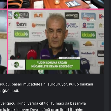
igücü, başarı mücadelesini sürdürüyor. Kulüp başkanı
eğiz” dedi.
eligücü, ikinci yarıda çıktığı 13 maçı da başarıyla
 kalmak isteyen Develigücü grup lideri İbrahim