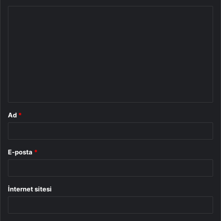
Y
o
r
u
m
*
Ad
*
E-posta
*
İnternet sitesi