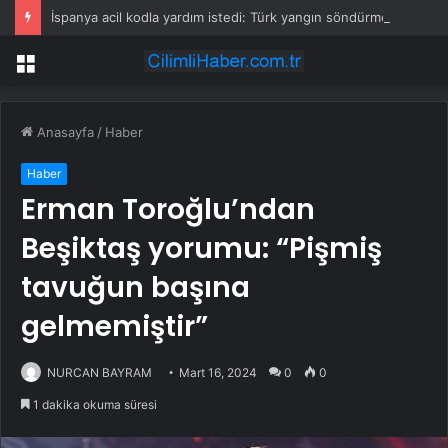
İspanya acil kodla yardım istedi: Türk yangın söndürme uçakları havalandı
Menü
Anasayfa
/
Haber
Haber
Erman Toroğlu’ndan
Beşiktaş yorumu: “Pişmiş
tavuğun başına
gelmemiştir”
NURCAN BAYRAM
Mart 16, 2024
0
0
1 dakika okuma süresi