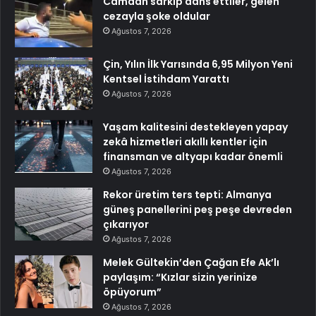
Camdan sarkıp dans ettiler, gelen
cezayla şoke oldular
Ağustos 7, 2026
Çin, Yılın İlk Yarısında 6,95 Milyon Yeni
Kentsel İstihdam Yarattı
Ağustos 7, 2026
Yaşam kalitesini destekleyen yapay
zekâ hizmetleri akıllı kentler için
finansman ve altyapı kadar önemli
Ağustos 7, 2026
Rekor üretim ters tepti: Almanya
güneş panellerini peş peşe devreden
çıkarıyor
Ağustos 7, 2026
Melek Gültekin’den Çağan Efe Ak’lı
paylaşım: “Kızlar sizin yerinize
öpüyorum”
Ağustos 7, 2026