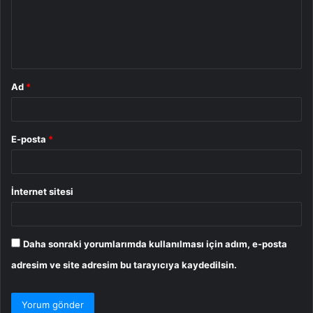
u
m
*
Ad
*
E-posta
*
İnternet sitesi
Daha sonraki yorumlarımda kullanılması için adım, e-posta
adresim ve site adresim bu tarayıcıya kaydedilsin.