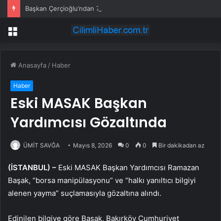
Başkan Çerçioğlu’ndan 7 Eylül Temalı Ödüllü Resim, Şiir ve Kompozisyon Yarışması
Menü
Anasayfa
/
Haber
Haber
Eski MASAK Başkan
Yardımcısı Gözaltında
ÜMİT SAVĞA
Mayıs 8, 2026
0
0
Bir dakikadan az
(İSTANBUL) –
Eski MASAK Başkan Yardımcısı Ramazan
Başak, “borsa manipülasyonu” ve “halkı yanıltıcı bilgiyi
alenen yayma” suçlamasıyla gözaltına alındı.
Edinilen bilgiye göre Başak, Bakırköy Cumhuriyet