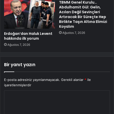
TBMM Genel Kurulu…
Abdulhamit Gül: Gelin,
Acıları Değil Sevinçleri
Artıracak Bir Süreçte Hep
Birlikte Taşın Altına Elimizi
Koyalım
Ağustos 7, 2026
Erdoğan’dan Haluk Levent
hakkında ilk yorum
Ağustos 7, 2026
Bir yanıt yazın
E-posta adresiniz yayınlanmayacak.
Gerekli alanlar
*
ile
işaretlenmişlerdir
Y
o
r