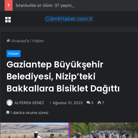
İstanbul’da sır ölüm: 37 yaşındaki kadın savcının evinde ölü bulundu!
Menü
Anasayfa
/
Haber
Haber
Gaziantep Büyükşehir
Belediyesi, Nizip’teki
Bakkallara Bisiklet Dağıttı
ALPEREN GENEZ
Ağustos 10, 2023
0
7
1 dakika okuma süresi