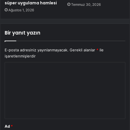
süper uygulama hamlesi
Temmuz 30, 2026
Ağustos 1, 2026
Bir yanıt yazın
E-posta adresiniz yayınlanmayacak.
Gerekli alanlar
*
ile
işaretlenmişlerdir
Y
o
r
u
m
*
Ad
*