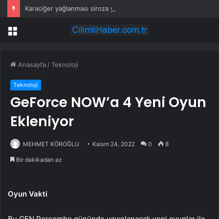
Karaciğer yağlanması siroza yol açabilir: Uzmandan erken tanı ve bitkisel ürün uyarısı
Menü
Anasayfa
/
Teknoloji
Teknoloji
GeForce NOW’a 4 Yeni Oyun
Ekleniyor
MEHMET KÖROĞLU
Kasım 24, 2022
0
8
Bir dakikadan az
Oyun Vakti
Bu GFN Perşembe gününde yayınlanacak yeni oyunlar ile