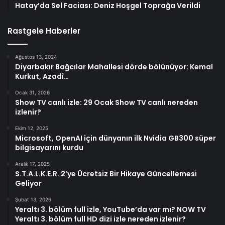
Hatay’da Sel Faciası: Deniz Hoşgel Toprağa Verildi
Rastgele Haberler
Ağustos 13, 2024
Diyarbakır Bağcılar Mahallesi dörde bölünüyor: Kemal
Kurkut, Azadî…
Ocak 31, 2026
Show TV canlı izle: 29 Ocak Show TV canlı nereden
izlenir?
Ekim 12, 2025
Microsoft, OpenAI için dünyanın ilk Nvidia GB300 süper
bilgisayarını kurdu
Aralık 17, 2025
S.T.A.L.K.E.R. 2’ye Ücretsiz Bir Hikaye Güncellemesi
Geliyor
Şubat 13, 2026
Yeraltı 3. bölüm full izle, YouTube’da var mı? NOW TV
Yeraltı 3. bölüm full HD dizi izle nereden izlenir?