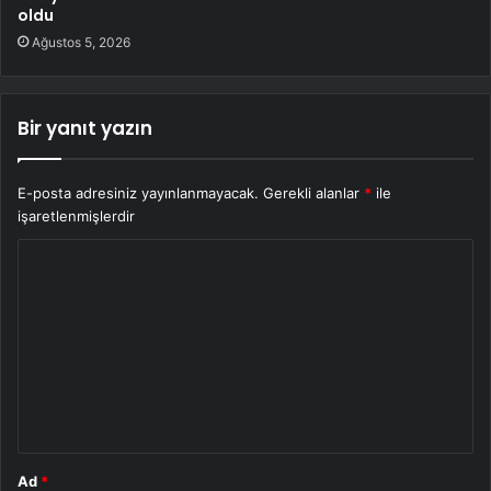
oldu
Ağustos 5, 2026
Bir yanıt yazın
E-posta adresiniz yayınlanmayacak.
Gerekli alanlar
*
ile
işaretlenmişlerdir
Y
o
r
u
m
*
Ad
*