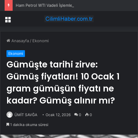
Ham Petrol WTI Vadeli İşlemleri neden düşüyor?
Menü
Anasayfa
/
Ekonomi
Ekonomi
Gümüşte tarihi zirve:
Gümüş fiyatları! 10 Ocak 1
gram gümüşün fiyatı ne
kadar? Gümüş alınır mı?
ÜMİT SAVĞA
Ocak 12, 2026
0
0
1 dakika okuma süresi