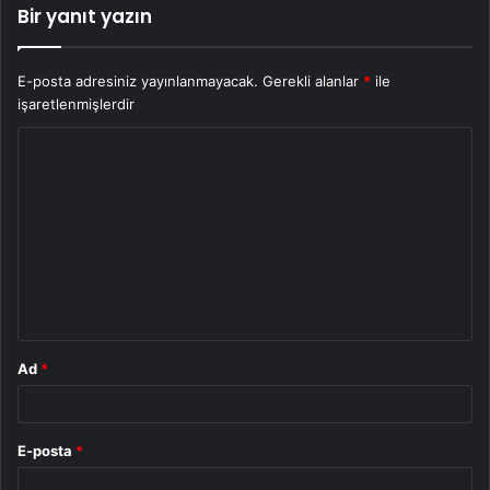
Bir yanıt yazın
E-posta adresiniz yayınlanmayacak.
Gerekli alanlar
*
ile
işaretlenmişlerdir
Y
o
r
u
m
*
Ad
*
E-posta
*