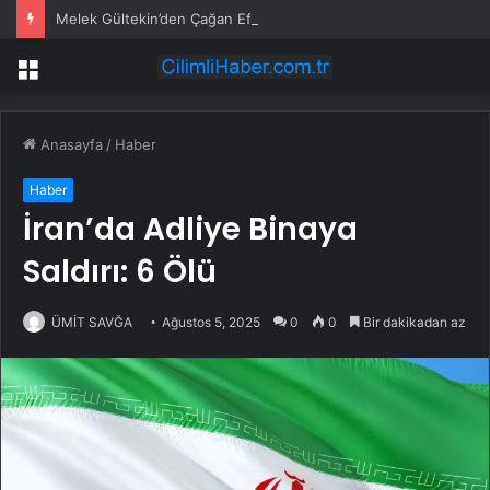
Melek Gültekin’den Çağan Efe Ak’lı paylaşım: “Kızlar sizin yerinize öpüyorum”
Menü
Anasayfa
/
Haber
Haber
İran’da Adliye Binaya
Saldırı: 6 Ölü
ÜMİT SAVĞA
Ağustos 5, 2025
0
0
Bir dakikadan az