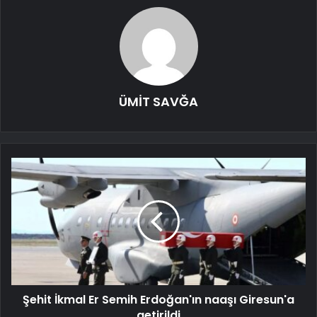
ÜMİT SAVĞA
Şehit İkmal Er Semih Erdoğan'ın naaşı Giresun'a
getirildi