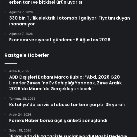
erken tanı ve bitkisel ürün uyarısı
Ağustos 7, 2026
330 bin TL’lik elektrikli otomobil geliyor! Fiyatını duyan
inanamıyor
Ağustos 7, 2026
Ekonomi ve siyaset gündemi- 6 Ağustos 2026
Rastgele Haberler
Aralık 6, 2025
ABD Dışişleri Bakanı Marco Rubio: “Abd, 2026 G20
Liderler Zirvesi’ne Ev Sahipliği Yapacak, Zirve Aralık
2026’da Miami’de Gerçekleştirilecek”
Temmuz 28, 2025
Kütahya’da servis otobüsü tankere çarptı: 35 yaralı
Aralık 24, 2024
Foreks Haber borsa açılış anketi sonuçlandı
Şubat 18, 2026
16 yaşındaki kıza tacizle suçlanıyordu! Hasbi Dede’ye