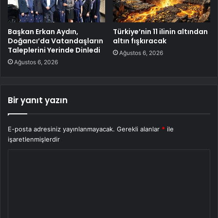
Başkan Erkan Aydın,
Türkiye’nin 11 ilinin altından
Doğancı’da Vatandaşların
altın fışkıracak
Taleplerini Yerinde Dinledi
Ağustos 6, 2026
Ağustos 6, 2026
Bir yanıt yazın
E-posta adresiniz yayınlanmayacak.
Gerekli alanlar
*
ile
işaretlenmişlerdir
Y
o
r
u
m