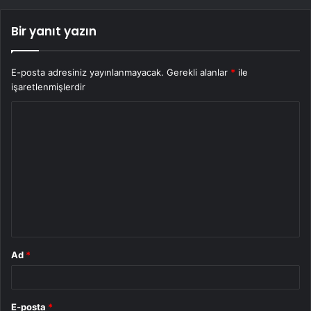
Bir yanıt yazın
E-posta adresiniz yayınlanmayacak.
Gerekli alanlar
*
ile
işaretlenmişlerdir
Y
o
r
u
m
*
Ad
*
E-posta
*