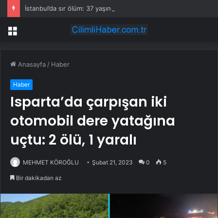
İstanbul’da sır ölüm: 37 yaşındaki kadın savcının evinde ölü bulundu!
Menü
Anasayfa
/
Haber
Haber
Isparta’da çarpışan iki
otomobil dere yatağına
uçtu: 2 ölü, 1 yaralı
MEHMET KÖROĞLU
Şubat 21, 2023
0
5
Bir dakikadan az