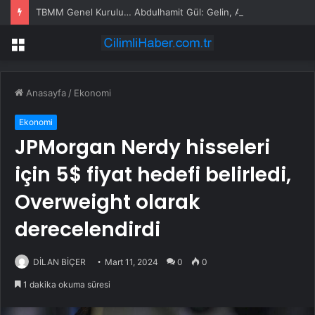
TBMM Genel Kurulu… Abdulhamit Gül: Gelin, Acıları Değil Sevinçleri Artıracak Bir Süreçte Hep Birlikte Taşın Altına Elimizi Koyalım
Menü
Anasayfa
/
Ekonomi
Ekonomi
JPMorgan Nerdy hisseleri
için 5$ fiyat hedefi belirledi,
Overweight olarak
derecelendirdi
DİLAN BİÇER
Mart 11, 2024
0
0
1 dakika okuma süresi