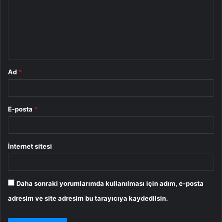
u
m
*
Ad
*
E-posta
*
İnternet sitesi
Daha sonraki yorumlarımda kullanılması için adım, e-posta
adresim ve site adresim bu tarayıcıya kaydedilsin.