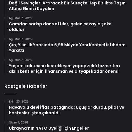
Değil Sevinçleri Artıracak Bir Süreçte Hep Birlikte Taşın
Altına Elimizi Koyalım
Ağustos 7, 2026
Camdan sarkıp dans ettiler, gelen cezayla şoke
oldular
Ağustos 7, 2026
Çin, Yılın İlk Yarısında 6,95 Milyon Yeni Kentsel İstihdam
Yarattı
Ağustos 7, 2026
Yaşam kalitesini destekleyen yapay zekâ hizmetleri
akıllı kentler için finansman ve altyapı kadar önemli
Rastgele Haberler
Ekim 25, 2025
Havayolu devi iflas batağında: Uçuşlar durdu, pilot ve
hostesler işten çıkarıldı
Nisan 7, 2026
Ukrayna’nın NATO Üyeliği için Engeller