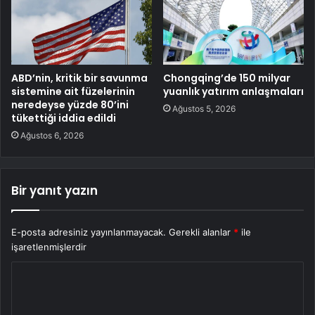
ABD’nin, kritik bir savunma
Chongqing’de 150 milyar
sistemine ait füzelerinin
yuanlık yatırım anlaşmaları
neredeyse yüzde 80’ini
Ağustos 5, 2026
tükettiği iddia edildi
Ağustos 6, 2026
Bir yanıt yazın
E-posta adresiniz yayınlanmayacak.
Gerekli alanlar
*
ile
işaretlenmişlerdir
Y
o
r