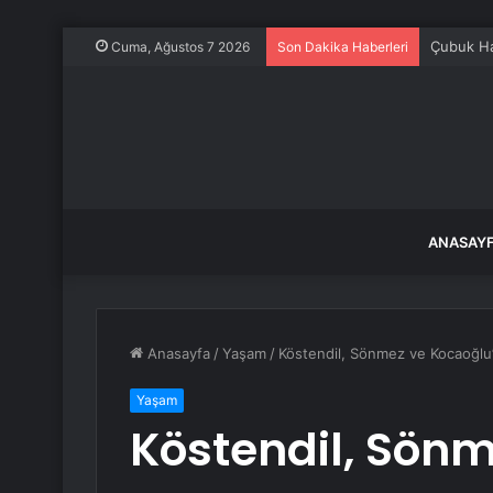
Çubuk Ha
Cuma, Ağustos 7 2026
Son Dakika Haberleri
ANASAY
Anasayfa
/
Yaşam
/
Köstendil, Sönmez ve Kocaoğlu’
Yaşam
Köstendil, Sönm