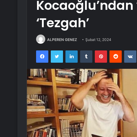
Kocaoğlu’ndan y
‘Tezgah’
ALPEREN GENEZ
Şubat 12, 2024
Facebook
Twitter
LinkedIn
Tumblr
Pinterest
Reddit