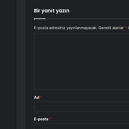
Bir yanıt yazın
E-posta adresiniz yayınlanmayacak.
Gerekli alanlar
*
i
Y
o
r
u
m
*
Ad
*
E-posta
*