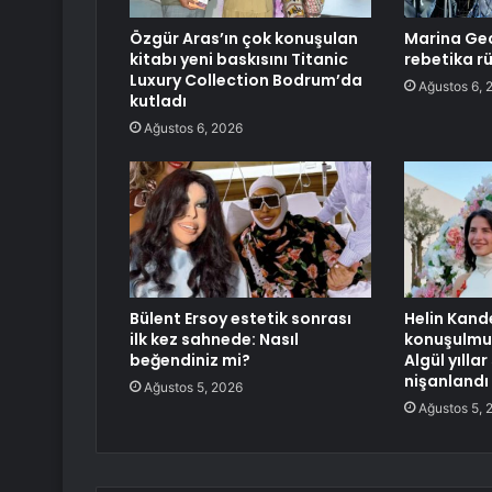
Özgür Aras’ın çok konuşulan
Marina Gec
kitabı yeni baskısını Titanic
rebetika r
Luxury Collection Bodrum’da
Ağustos 6, 
kutladı
Ağustos 6, 2026
Bülent Ersoy estetik sonrası
Helin Kande
ilk kez sahnede: Nasıl
konuşulmuş
beğendiniz mi?
Algül yıllar
nişanlandı
Ağustos 5, 2026
Ağustos 5, 