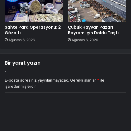
Sahte Para Operasyonu: 2
Çubuk Hayvan Pazarı
Gözaltı
Bayram İçin Doldu Taştı
Ağustos 6, 2026
Ağustos 6, 2026
Bir yanıt yazın
E-posta adresiniz yayınlanmayacak.
Gerekli alanlar
*
ile
işaretlenmişlerdir
Y
o
r
u