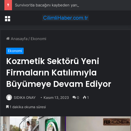
Survivor’da bacağını kaybeden yarışmacı yeni hayatına alışmaya çalışıyor: Yürütece başladı
Menü
Anasayfa
/
Ekonomi
Ekonomi
Kozmetik Sektörü Yeni
Firmaların Katılımıyla
Büyümeye Devam Ediyor
SIDIKA ONAY
Kasım 13, 2023
0
1
1 dakika okuma süresi