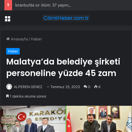
İstanbul’da sır ölüm: 37 yaşındaki kadın savcının evinde ölü bulundu!
Menü
Anasayfa
/
Haber
Haber
Malatya’da belediye şirketi
personeline yüzde 45 zam
ALPEREN GENEZ
Temmuz 25, 2023
0
6
1 dakika okuma süresi