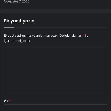
Ağustos 7, 2026
Bir yanıt yazın
E-posta adresiniz yayınlanmayacak.
Gerekli alanlar
*
ile
işaretlenmişlerdir
Y
o
r
u
m
*
Ad
*