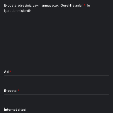
E-posta adresiniz yayınlanmayacak.
Gerekli alanlar
*
ile
işaretlenmişlerdir
Y
o
r
u
m
*
Ad
*
E-posta
*
İnternet sitesi