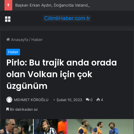
Başkan Erkan Aydın, Doğancı’da Vatandaşların Taleplerini Yerinde Dinledi
Menü
Anasayfa
/
Haber
Haber
Pirlo: Bu trajik anda orada
olan Volkan için çok
üzgünüm
MEHMET KÖROĞLU
Şubat 10, 2023
0
4
Bir dakikadan az