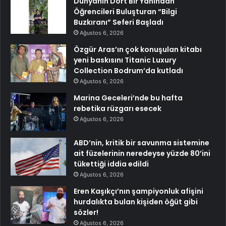
Dünyanın Dört Bir Yanından
Öğrencileri Buluşturan “Bilgi
Buzkıranı” Seferi Başladı
Ağustos 6, 2026
Özgür Aras’ın çok konuşulan kitabı
yeni baskısını Titanic Luxury
Collection Bodrum’da kutladı
Ağustos 6, 2026
Marina Geceleri’nde bu hafta
rebetika rüzgarı esecek
Ağustos 6, 2026
ABD’nin, kritik bir savunma sistemine
ait füzelerinin neredeyse yüzde 80’ini
tükettiği iddia edildi
Ağustos 6, 2026
Eren Kaşıkçı’nın şampiyonluk afişini
hurdalıkta bulan kişiden öğüt gibi
sözler!
Ağustos 6, 2026