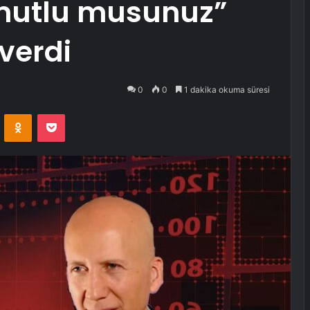
mutlu musunuz”
verdi
0
0
1 dakika okuma süresi
VKontakte
Odnoklassniki
Pocket