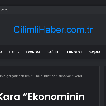
etrol WTI Vadeli İşlemleri neden düşüyor?
FA
HABER
EKONOMI
SAĞLIK
TEKNOLOJI
YAŞAM
inin gidişatından umutlu musunuz” sorusuna yanıt verdi
 Kara “Ekonominin