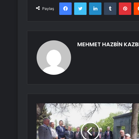
Facebook
Twitter
LinkedIn
Tumblr
Pint
Paylaş
MEHMET HAZBİN KAZB