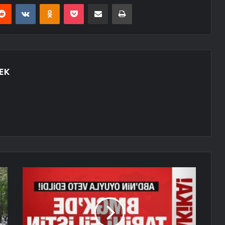
erest
Reddit
VKontakte
Odnoklassniki
Pocket
E-Posta ile paylaş
Yazdır
EK