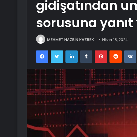
gidişatından u
sorusuna yanıt 
MEHMET HAZBİN KAZBEK
Nisan 18, 2024
Facebook
Twitter
LinkedIn
Tumblr
Pinterest
Reddit