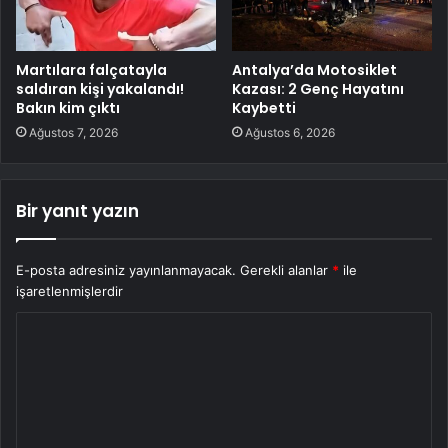
Martılara falçatayla
Antalya’da Motosiklet
saldıran kişi yakalandı!
Kazası: 2 Genç Hayatını
Bakın kim çıktı
Kaybetti
Ağustos 7, 2026
Ağustos 6, 2026
Bir yanıt yazın
E-posta adresiniz yayınlanmayacak.
Gerekli alanlar
*
ile
işaretlenmişlerdir
Y
o
r
u
m