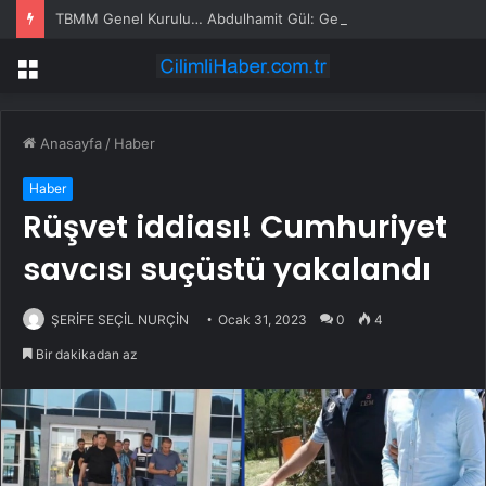
TBMM Genel Kurulu… Abdulhamit Gül: Gelin, Acıları Değil Sevinçleri Artıracak Bir Süreçte Hep Birlikte Taşın Altına Elimizi Koyalım
Menü
Anasayfa
/
Haber
Haber
Rüşvet iddiası! Cumhuriyet
savcısı suçüstü yakalandı
ŞERİFE SEÇİL NURÇİN
Ocak 31, 2023
0
4
Bir dakikadan az