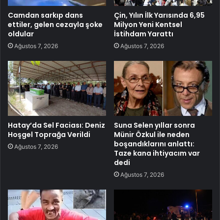
Camdan sarkıp dans
Çin, Yılın İlk Yarısında 6,95
ettiler, gelen cezayla şoke
Milyon Yeni Kentsel
oldular
İstihdam Yarattı
Ağustos 7, 2026
Ağustos 7, 2026
Hatay’da Sel Faciası: Deniz
Suna Selen yıllar sonra
Hoşgel Toprağa Verildi
Münir Özkul ile neden
boşandıklarını anlattı:
Ağustos 7, 2026
Taze kana ihtiyacım var
dedi
Ağustos 7, 2026