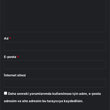
r
u
m
*
Ad
*
E-posta
*
İnternet sitesi
Daha sonraki yorumlarımda kullanılması için adım, e-posta
adresim ve site adresim bu tarayıcıya kaydedilsin.