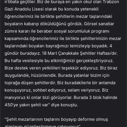
irtibata geçtiler. Biz de buraya en yakın okul olan Trabzon
Gazi Anadolu Lisesi olarak bu konuda yetenekli
öğrencilerimiz ile birlikte şehitlerin mezar taşlarındaki
boyaların kabarıp döküldüğünü gördük. Görsel sanatlar
zümre kararı ile beraber sosyal sorumluluk programı
kapsamında öğrencilerimiz ile birlikte şehitlerimizin mezar
taşlarındaki boyaları bayrağımızı temizleyip boyadık. 4
gündür buradayız. 18 Mart Çanakkale Şehitler Haftası’dır.
Bu hafta vesilesiyle bu etkinliğimizi gerçekleştiriyoruz.
Bize destek veren yetkilileri teşekkür ediyoruz. Biz biraz
duygulandık, hüzünlendik. Burada yatanlar bizim için
toprağa düşen şehitlerdir. Biz buradakilerle bir anlamda
konuşuyoruz, sohbet ediyoruz, selam veriyoruz. Biz
inanıyoruz ki onlar bizi görüyorlar. Burada 3 blok halinde
450’ye yakın şehit var” diye konuştu.
“Şehit mezarlarının taşlarını boyayıp deforme olmuş
alanlarını güzelleştirmeye çalışıyoruz”