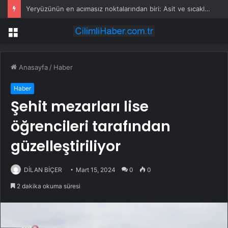
Yeryüzünün en acımasız noktalarından biri: Asit ve sıcaklık burada sınır tanımıyor
Menü
Anasayfa
/
Haber
Haber
Şehit mezarları lise
öğrencileri tarafından
güzelleştiriliyor
DİLAN BİÇER
Mart 15, 2024
0
0
2 dakika okuma süresi