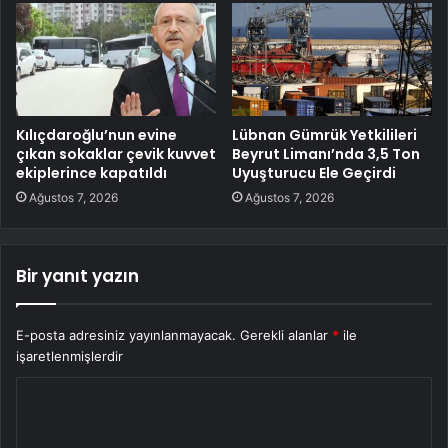
Kılıçdaroğlu’nun evine
Lübnan Gümrük Yetkilileri
çıkan sokaklar çevik kuvvet
Beyrut Limanı’nda 3,5 Ton
ekiplerince kapatıldı
Uyuşturucu Ele Geçirdi
Ağustos 7, 2026
Ağustos 7, 2026
Bir yanıt yazın
E-posta adresiniz yayınlanmayacak.
Gerekli alanlar
*
ile
işaretlenmişlerdir
Y
o