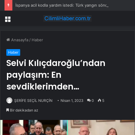
İspanya acil kodla yardım istedi: Türk yangın söndürme uçakları havalandı
Menü
Anasayfa
/
Haber
Haber
Selvi Kılıçdaroğlu’ndan
paylaşım: En
sevdiklerimden…
ŞERİFE SEÇİL NURÇİN
Nisan 1, 2023
0
5
Bir dakikadan az