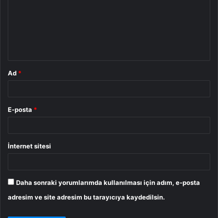
r
u
m
*
Ad
*
E-posta
*
İnternet sitesi
Daha sonraki yorumlarımda kullanılması için adım, e-posta
adresim ve site adresim bu tarayıcıya kaydedilsin.