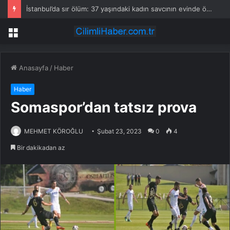
İstanbul’da sır ölüm: 37 yaşındaki kadın savcının evinde ölü bulundu!
Menü
Anasayfa
/
Haber
Haber
Somaspor’dan tatsız prova
MEHMET KÖROĞLU
Şubat 23, 2023
0
4
Bir dakikadan az