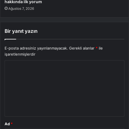
hakkında ilk yorum
Ağustos 7, 2026
Bir yanıt yazın
E-posta adresiniz yayınlanmayacak.
Gerekli alanlar
*
ile
işaretlenmişlerdir
Y
o
r
u
m
*
Ad
*