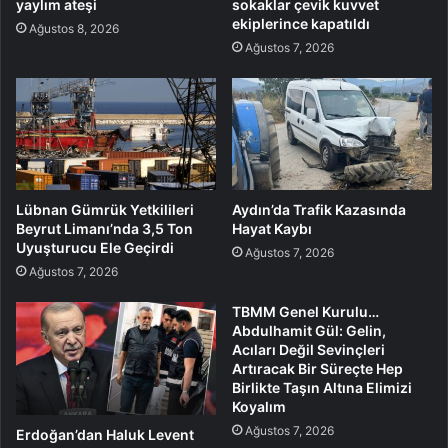
yaylım ateşi
sokaklar çevik kuvvet
ekiplerince kapatıldı
Ağustos 8, 2026
Ağustos 7, 2026
Lübnan Gümrük Yetkilileri
Aydın’da Trafik Kazasında
Beyrut Limanı’nda 3,5 Ton
Hayat Kaybı
Uyuşturucu Ele Geçirdi
Ağustos 7, 2026
Ağustos 7, 2026
TBMM Genel Kurulu…
Abdulhamit Gül: Gelin,
Acıları Değil Sevinçleri
Artıracak Bir Süreçte Hep
Birlikte Taşın Altına Elimizi
Koyalım
Ağustos 7, 2026
Erdoğan’dan Haluk Levent