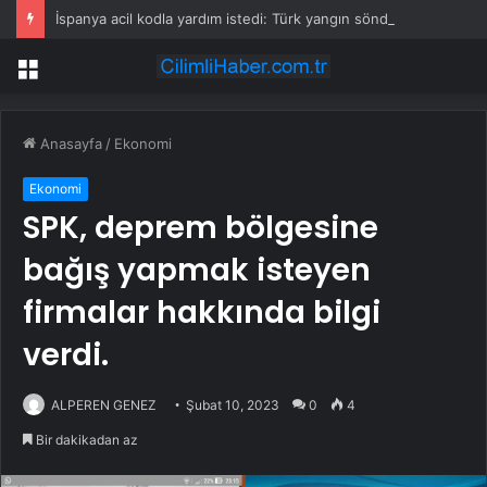
İspanya acil kodla yardım istedi: Türk yangın söndürme uçakları havalandı
Menü
Anasayfa
/
Ekonomi
Ekonomi
SPK, deprem bölgesine
bağış yapmak isteyen
firmalar hakkında bilgi
verdi.
ALPEREN GENEZ
Şubat 10, 2023
0
4
Bir dakikadan az