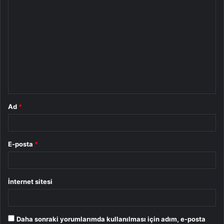
Y
o
r
u
m
*
Ad
*
E-posta
*
İnternet sitesi
Daha sonraki yorumlarımda kullanılması için adım, e-posta