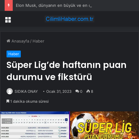
Elon Musk, dünyanın en büyük ve en değerli binasını kuruyor: Peki ama neden?
Menü
Anasayfa
/
Haber
Haber
Süper Lig’de haftanın puan
durumu ve fikstürü
SIDIKA ONAY
Ocak 31, 2023
0
8
1 dakika okuma süresi