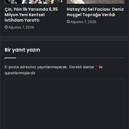
Çin, Yılın İlk Yarısında 6,95
Hatay’da Sel Faciası: Deniz
Milyon Yeni Kentsel
Hoşgel Toprağa Verildi
İstihdam Yarattı
Ağustos 7, 2026
Ağustos 7, 2026
Bir yanıt yazın
E-posta adresiniz yayınlanmayacak.
Gerekli alanlar
*
ile
işaretlenmişlerdir
Y
o
r
u
m
*