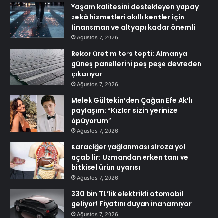
Yaşam kalitesini destekleyen yapay
zekâ hizmetleri akıllı kentler için
finansman ve altyapı kadar önemli
Ağustos 7, 2026
Rekor üretim ters tepti: Almanya
güneş panellerini peş peşe devreden
çıkarıyor
Ağustos 7, 2026
Melek Gültekin’den Çağan Efe Ak’lı
paylaşım: “Kızlar sizin yerinize
öpüyorum”
Ağustos 7, 2026
Karaciğer yağlanması siroza yol
açabilir: Uzmandan erken tanı ve
bitkisel ürün uyarısı
Ağustos 7, 2026
330 bin TL’lik elektrikli otomobil
geliyor! Fiyatını duyan inanamıyor
Ağustos 7, 2026