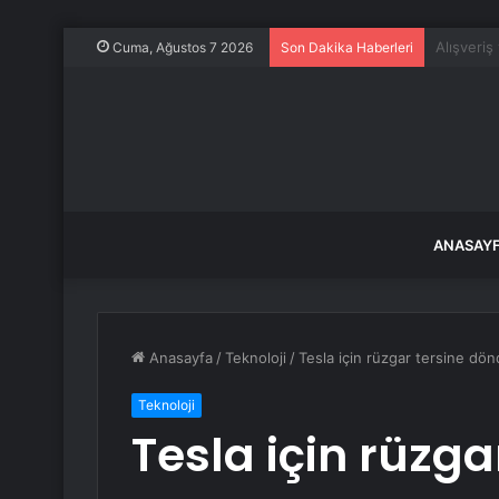
Sahte Pa
Cuma, Ağustos 7 2026
Son Dakika Haberleri
ANASAY
Anasayfa
/
Teknoloji
/
Tesla için rüzgar tersine dön
Teknoloji
Tesla için rüzga