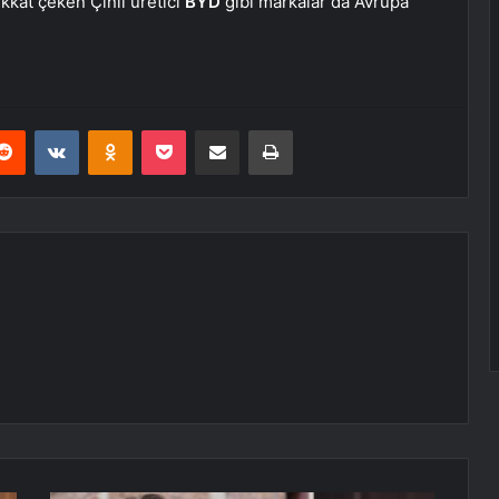
ikkat çeken Çinli üretici
BYD
gibi markalar da Avrupa
erest
Reddit
VKontakte
Odnoklassniki
Pocket
E-Posta ile paylaş
Yazdır