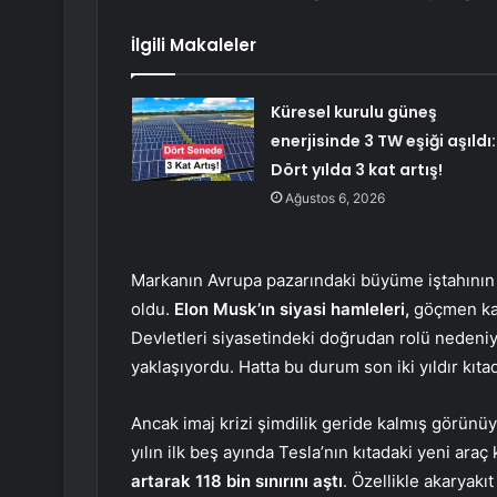
İlgili Makaleler
Küresel kurulu güneş
enerjisinde 3 TW eşiği aşıldı:
Dört yılda 3 kat artış!
Ağustos 6, 2026
Markanın Avrupa pazarındaki büyüme iştahının a
oldu.
Elon Musk’ın siyasi hamleleri,
göçmen kar
Devletleri siyasetindeki doğrudan rolü nedeniyl
yaklaşıyordu. Hatta bu durum son iki yıldır kıtad
Ancak imaj krizi şimdilik geride kalmış görünüyo
yılın ilk beş ayında Tesla’nın kıtadaki yeni araç 
artarak 118 bin sınırını aştı
. Özellikle akaryakı