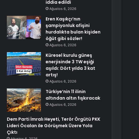
iddia edildi
Ağustos 6, 2026
Eren Kaşıkçı’nın
şampiyonluk afişini
hurdalıkta bulan kişiden
öğüt gibi sözler!
Ağustos 6, 2026
Küresel kurulu güneş
enerjisinde 3 TW eşiği
aşıldı: Dört yılda 3 kat
artış!
Ağustos 6, 2026
Türkiye’nin 11 ilinin
altından altın fışkıracak
Ağustos 6, 2026
Dem Parti İmralı Heyeti, Terör Örgütü PKK
Lideri Öcalan ile Görüşmek Üzere Yola
Çıktı
Ağustos 6, 2026