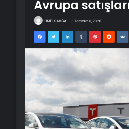
Avrupa satışlar
ÜMİT SAVĞA
Temmuz 6, 2026
Facebook
Twitter
LinkedIn
Tumblr
Pinterest
Reddit