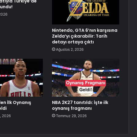
satıyla Türkiye’de
sundu!
2026
Nintendo, GTA 6’nın karşısına
Zelda’yı çıkarabilir: Tarih
detayı ortaya çıktı
Ağustos 2, 2026
en İlk Oynanış
NBA 2K27 tanıtıldı: İşte ilk
ldi
oynanış fragmanı
, 2026
Temmuz 29, 2026