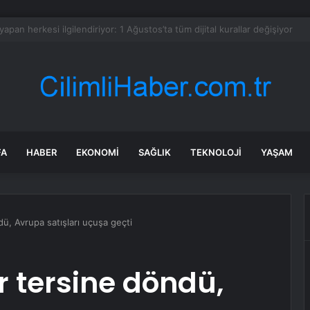
ra Operasyonu: 2 Gözaltı
FA
HABER
EKONOMI
SAĞLIK
TEKNOLOJI
YAŞAM
dü, Avrupa satışları uçuşa geçti
r tersine döndü,