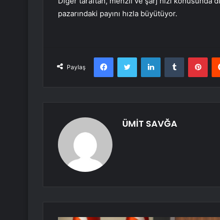
Diğer taraftan, menzil ve şarj hızı konusunda d
pazarındaki payını hızla büyütüyor.
Facebook
Twitter
LinkedIn
Tumblr
Pint
Paylaş
ÜMİT SAVĞA