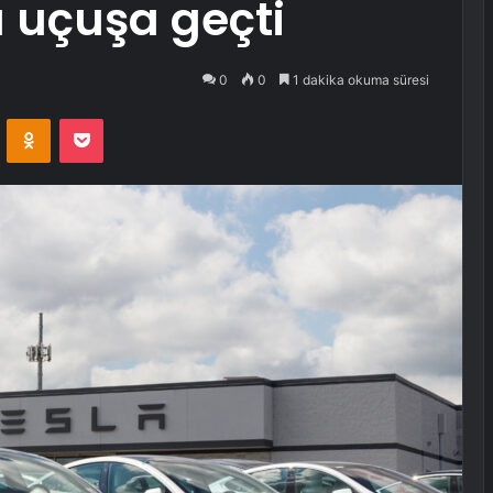
ı uçuşa geçti
0
0
1 dakika okuma süresi
VKontakte
Odnoklassniki
Pocket