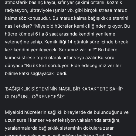
atmosferik basınç kaybı, sıfır yer çekimi ortamı, kozmik
radyasyon, ultraviyole ışınlar vb. gibi birçok strese maruz
kalma söz konusudur. Bu maruz kalma bağışıklık sistemini
nasıl etkiler? “Miyeloid hücreler kemik iliğinden çıkıyor. Bu
hücre kümesi 6 ila 8 saat arasında kendini yenileme
yeteneğine sahip. Kemik iliği 14 günlük süre içinde birçok
kez kendini yenileyecek. Sorumuz var mı?” Bu hücre
kümesi strese tepki olarak artar veya azalır.Bu soru
dünyada “Bu ilk kez soruluyor. Elde edeceğimiz veriler
bilime katkı sağlayacak” dedi.
‘BAĞIŞIKLIK SİSTEMİNİN NASIL BİR KARAKTERE SAHİP
OLDUĞUNU ÖĞRENECEĞİZ’
Miyeloid hücrelerin sağlıklı bireylerde de bulunduğunu ve
uzun süreli kanser ve enfeksiyon vakalarında arttığını,
yaralanmalarda bağışıklık sisteminin dokulara zarar
vermeden çalışmasını sağladığını belirten Prof. Dr.