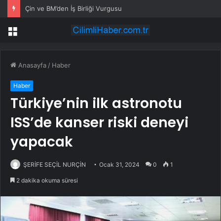
Çin ve BM’den İş Birliği Vurgusu
Menü
Anasayfa
/
Haber
Haber
Türkiye’nin ilk astronotu
ISS’de kanser riski deneyi
yapacak
ŞERİFE SEÇİL NURÇİN
Ocak 31, 2024
0
1
2 dakika okuma süresi