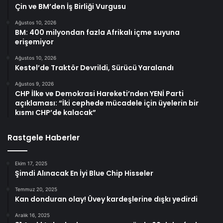
Çin ve BM’den İş Birliği Vurgusu
Ağustos 10, 2026
BM: 400 milyondan fazla Afrikalı içme suyuna
erişemiyor
Ağustos 10, 2026
Kestel’de Traktör Devrildi, Sürücü Yaralandı
Ağustos 9, 2026
CHP İlke ve Demokrasi Hareketi’nden YENİ Parti
açıklaması: “İki cephede mücadele için üyelerin bir
kısmı CHP’de kalacak”
Rastgele Haberler
Ekim 17, 2025
Şimdi Alınacak En İyi Blue Chip Hisseler
Temmuz 20, 2025
Kan donduran olay! Üvey kardeşlerine dışkı yedirdi
Aralık 16, 2025