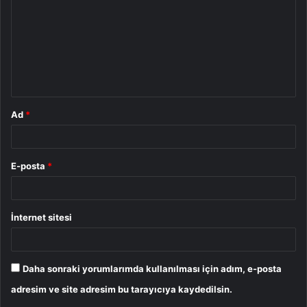
r
u
m
*
Ad
*
E-posta
*
İnternet sitesi
Daha sonraki yorumlarımda kullanılması için adım, e-posta
adresim ve site adresim bu tarayıcıya kaydedilsin.