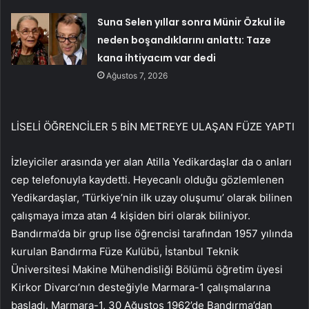
Suna Selen yıllar sonra Münir Özkul ile
neden boşandıklarını anlattı: Taze
kana ihtiyacım var dedi
Ağustos 7, 2026
LİSELİ ÖĞRENCİLER 5 BİN METREYE ULAŞAN FÜZE YAPTI
İzleyiciler arasında yer alan Atilla Yedikardaşlar da o anları
cep telefonuyla kaydetti. Heyecanlı olduğu gözlemlenen
Yedikardaşlar, ‘Türkiye’nin ilk uzay oluşumu’ olarak bilinen
çalışmaya imza atan 4 kişiden biri olarak biliniyor.
Bandırma’da bir grup lise öğrencisi tarafından 1957 yılında
kurulan Bandırma Füze Kulübü, İstanbul Teknik
Üniversitesi Makine Mühendisliği Bölümü öğretim üyesi
Kirkor Divarcı’nın desteğiyle Marmara-1 çalışmalarına
başladı. Marmara-1, 30 Ağustos 1962’de Bandırma’dan