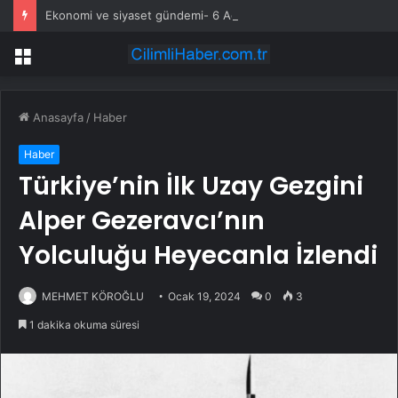
Ekonomi ve siyaset gündemi- 6 Ağustos 2026
Menü
Anasayfa
/
Haber
Haber
Türkiye’nin İlk Uzay Gezgini
Alper Gezeravcı’nın
Yolculuğu Heyecanla İzlendi
MEHMET KÖROĞLU
Ocak 19, 2024
0
3
1 dakika okuma süresi