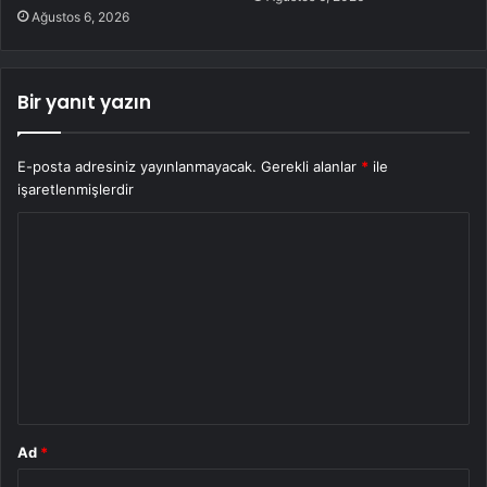
Ağustos 6, 2026
Bir yanıt yazın
E-posta adresiniz yayınlanmayacak.
Gerekli alanlar
*
ile
işaretlenmişlerdir
Y
o
r
u
m
*
Ad
*