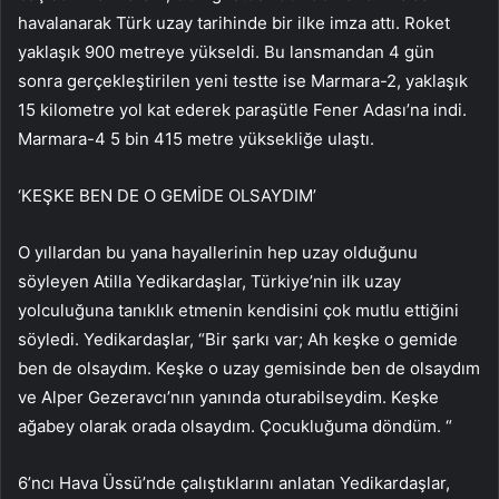
havalanarak Türk uzay tarihinde bir ilke imza attı. Roket
yaklaşık 900 metreye yükseldi. Bu lansmandan 4 gün
sonra gerçekleştirilen yeni testte ise Marmara-2, yaklaşık
15 kilometre yol kat ederek paraşütle Fener Adası’na indi.
Marmara-4 5 bin 415 metre yüksekliğe ulaştı.
‘KEŞKE BEN DE O GEMİDE OLSAYDIM’
O yıllardan bu yana hayallerinin hep uzay olduğunu
söyleyen Atilla Yedikardaşlar, Türkiye’nin ilk uzay
yolculuğuna tanıklık etmenin kendisini çok mutlu ettiğini
söyledi. Yedikardaşlar, “Bir şarkı var; Ah keşke o gemide
ben de olsaydım. Keşke o uzay gemisinde ben de olsaydım
ve Alper Gezeravcı’nın yanında oturabilseydim. Keşke
ağabey olarak orada olsaydım. Çocukluğuma döndüm. “
6’ncı Hava Üssü’nde çalıştıklarını anlatan Yedikardaşlar,