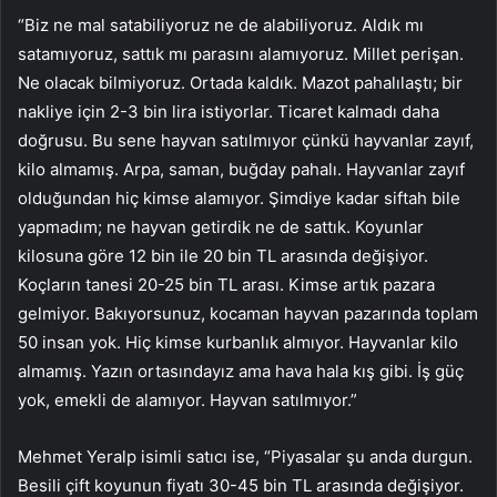
“Biz ne mal satabiliyoruz ne de alabiliyoruz. Aldık mı
satamıyoruz, sattık mı parasını alamıyoruz. Millet perişan.
Ne olacak bilmiyoruz. Ortada kaldık. Mazot pahalılaştı; bir
nakliye için 2-3 bin lira istiyorlar. Ticaret kalmadı daha
doğrusu. Bu sene hayvan satılmıyor çünkü hayvanlar zayıf,
kilo almamış. Arpa, saman, buğday pahalı. Hayvanlar zayıf
olduğundan hiç kimse alamıyor. Şimdiye kadar siftah bile
yapmadım; ne hayvan getirdik ne de sattık. Koyunlar
kilosuna göre 12 bin ile 20 bin TL arasında değişiyor.
Koçların tanesi 20-25 bin TL arası. Kimse artık pazara
gelmiyor. Bakıyorsunuz, kocaman hayvan pazarında toplam
50 insan yok. Hiç kimse kurbanlık almıyor. Hayvanlar kilo
almamış. Yazın ortasındayız ama hava hala kış gibi. İş güç
yok, emekli de alamıyor. Hayvan satılmıyor.”
Mehmet Yeralp isimli satıcı ise, “Piyasalar şu anda durgun.
Besili çift koyunun fiyatı 30-45 bin TL arasında değişiyor.