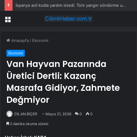
İspanya acil kodla yardım istedi: Türk yangın söndürme uçakları havalandı
Menü
Anasayfa
/
Ekonomi
Ekonomi
Van Hayvan Pazarında
Üretici Dertli: Kazanç
Masrafa Gidiyor, Zahmete
Değmiyor
DİLAN BİÇER
Mayıs 21, 2026
0
0
2 dakika okuma süresi