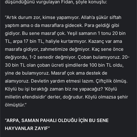
düşündüğünü vurgulayan Fidan, şöyle konuştu:
“Artık durum zor, kimse yapamıyor. Allah’a şükür siftah
yaptım ama o da masraflara gidecek. Para geldiği gibi
gidiyor. Bu sene masraf çok. Yeşil samanın 1 tonu 20 bin
TL, arpa 17 bin TL, haliyle kurtarmıyor. Kazanç var ama
masrafa gidiyor, zahmetimize değmiyor. Kaç sene önce
değiyordu, 1-2 senedir değmiyor. Çoban bulamıyoruz. 20-
30 bin TL olan çoban ücreti şimdilerde 100 bin TL oldu,
yine de bulamıyoruz. Masraf çok ama destek de
alamıyoruz. Devletin yardım etmesi lazım. Çiftçilik ölmüş.
Köylü bu işi bıraktığı zaman biz ne yapacağız? ‘Köylü
milletin efendisidir’ derler, doğrudur. Köylü olmazsa şehir
ölmüştür.”
“ARPA, SAMAN PAHALI OLDUĞU İÇİN BU SENE
HAYVANLAR ZAYIF”