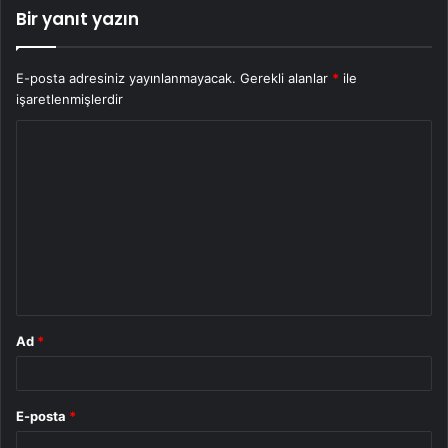
Bir yanıt yazın
E-posta adresiniz yayınlanmayacak.
Gerekli alanlar
*
ile
işaretlenmişlerdir
Y
o
r
u
m
*
Ad
*
E-posta
*