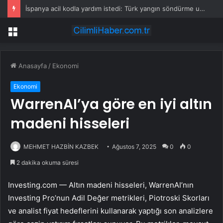
İspanya acil kodla yardım istedi: Türk yangın söndürme uçakları havalandı
Menü
Anasayfa
/
Ekonomi
Ekonomi
WarrenAI’ya göre en iyi altın
madeni hisseleri
MEHMET HAZBİN KAZBEK
Ağustos 7, 2025
0
0
2 dakika okuma süresi
Investing.com — Altın madeni hisseleri, WarrenAI’nın
Investing Pro’nun Adil Değer metrikleri, Piotroski Skorları
ve analist fiyat hedeflerini kullanarak yaptığı son analizlere