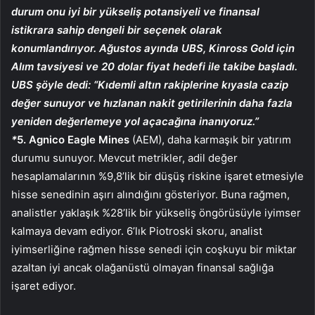
durum onu iyi bir yükseliş potansiyeli ve finansal
istikrara sahip dengeli bir seçenek olarak
konumlandırıyor. Ağustos ayında UBS, Kinross Gold için
Alım tavsiyesi ve 20 dolar fiyat hedefi ile takibe başladı.
UBS şöyle dedi: “Kıdemli altın rakiplerine kıyasla cazip
değer sunuyor ve hızlanan nakit getirilerinin daha fazla
yeniden değerlemeye yol açacağına inanıyoruz.”
*
5. Agnico Eagle Mines
(AEM), daha karmaşık bir yatırım
durumu sunuyor. Mevcut metrikler, adil değer
hesaplamalarının %9,8’lik bir düşüş riskine işaret etmesiyle
hisse senedinin aşırı alındığını gösteriyor. Buna rağmen,
analistler yaklaşık %28’lik bir yükseliş öngörüsüyle iyimser
kalmaya devam ediyor. 6’lık Piotroski skoru, analist
iyimserliğine rağmen hisse senedi için coşkuyu bir miktar
azaltan iyi ancak olağanüstü olmayan finansal sağlığa
işaret ediyor.