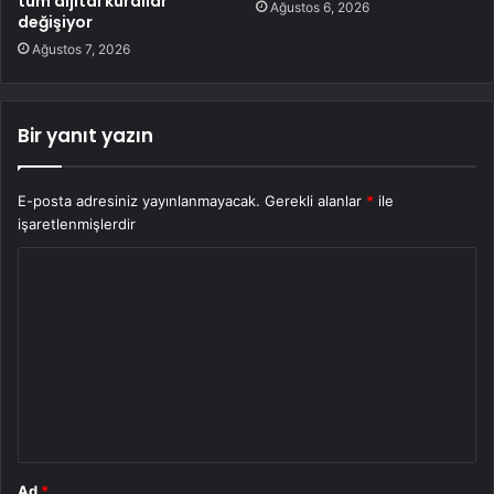
tüm dijital kurallar
Ağustos 6, 2026
değişiyor
Ağustos 7, 2026
Bir yanıt yazın
E-posta adresiniz yayınlanmayacak.
Gerekli alanlar
*
ile
işaretlenmişlerdir
Y
o
r
u
m
*
Ad
*