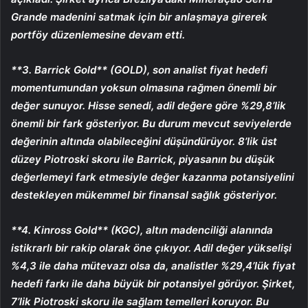
Grande madenini satmak için bir anlaşmaya girerek
portföy düzenlemesine devam etti.
**3. Barrick Gold** (GOLD), son analist fiyat hedefi
momentumundan yoksun olmasına rağmen önemli bir
değer sunuyor. Hisse senedi, adil değere göre %29,8’lik
önemli bir fark gösteriyor. Bu durum mevcut seviyelerde
değerinin altında olabileceğini düşündürüyor. 8’lik üst
düzey Piotroski skoru ile Barrick, piyasanın bu düşük
değerlemeyi fark etmesiyle değer kazanma potansiyelini
destekleyen mükemmel bir finansal sağlık gösteriyor.
**4. Kinross Gold** (KGC), altın madenciliği alanında
istikrarlı bir rakip olarak öne çıkıyor. Adil değer yükselişi
%4,3 ile daha mütevazı olsa da, analistler %29,4’lük fiyat
hedefi farkı ile daha büyük bir potansiyel görüyor. Şirket,
7’lik Piotroski skoru ile sağlam temelleri koruyor. Bu