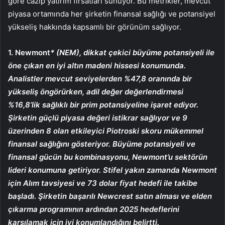
göre cazip yatırım fırsatları sunuyor. Bu metrikler, mevcut
piyasa ortamında her şirketin finansal sağlığı ve potansiyel
yükseliş hakkında kapsamlı bir görünüm sağlıyor.
1. Newmont
* (NEM), dikkat çekici büyüme potansiyeli ile
öne çıkan en iyi altın madeni hissesi konumunda.
Analistler mevcut seviyelerden %47,8 oranında bir
yükseliş öngörürken, adil değer değerlendirmesi
%16,8’lik sağlıklı bir prim potansiyeline işaret ediyor.
Şirketin güçlü piyasa değeri istikrar sağlıyor ve 9
üzerinden 8 olan etkileyici Piotroski skoru mükemmel
finansal sağlığını gösteriyor. Büyüme potansiyeli ve
finansal gücün bu kombinasyonu, Newmont’u sektörün
lideri konumuna getiriyor. Stifel yakın zamanda Newmont
için Alım tavsiyesi ve 73 dolar fiyat hedefi ile takibe
başladı. Şirketin başarılı Newcrest satın alması ve elden
çıkarma programının ardından 2025 hedeflerini
karşılamak için iyi konumlandığını belirtti.