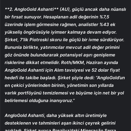
**2. AngloGold Ashanti** (AU), güçlü ancak daha nüanslı
bir fırsat sunuyor. Hesaplanan adil değerinin %7,5
üzerinde işlem görmesine rağmen, analistler %43 ek
yükseliş öngörüsüyle iyimser kalmaya devam ediyor.
Şirket, 7’lik Piotroski skoru ile güçlü bir ivme sürdürüyor.
Bununla birlikte, yatırımcılar mevcut adil değer primini
göz önünde bulundurarak potansiyel aşırı genişleme
risklerine dikkat etmelidir. Roth/MKM, Haziran ayında
AngloGold Ashanti için Alım tavsiyesi ve 52 dolar fiyat
hedefi ile takibe başladı. Şirket şöyle dedi: “AngloGold’un
en çekici yönlerinden birinin, yönetimin son yıllarda
varlık portföyünü temizlemesi ve büyüme için net bir yol
belirlemesi olduğuna inanıyoruz.”
AngloGold Ashanti, daha yüksek altın üretimiyle
desteklenen ve tahminleri aşan ikinci çeyrek gelirini
açıkladı. Şirket ayrıca Brezilya’daki Mineração Serra