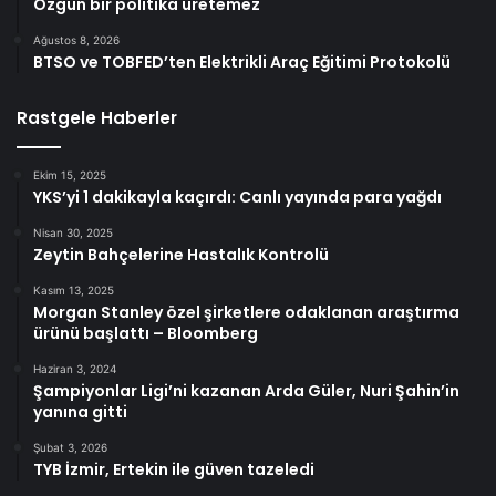
Özgün bir politika üretemez
Ağustos 8, 2026
BTSO ve TOBFED’ten Elektrikli Araç Eğitimi Protokolü
Rastgele Haberler
Ekim 15, 2025
YKS’yi 1 dakikayla kaçırdı: Canlı yayında para yağdı
Nisan 30, 2025
Zeytin Bahçelerine Hastalık Kontrolü
Kasım 13, 2025
Morgan Stanley özel şirketlere odaklanan araştırma
ürünü başlattı – Bloomberg
Haziran 3, 2024
Şampiyonlar Ligi’ni kazanan Arda Güler, Nuri Şahin’in
yanına gitti
Şubat 3, 2026
TYB İzmir, Ertekin ile güven tazeledi