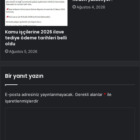
Ağustos 4, 2026
Kamu işçilerine 2026 ilave
tediye ödeme tarihleri belli
oldu
Ağustos 5, 2026
Bir yanıt yazın
E-posta adresiniz yayınlanmayacak.
Gerekli alanlar
*
ile
işaretlenmişlerdir
Y
o
r