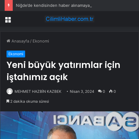
Niğde’de kendisinden haber alınamayan kişi evinde ölü bulundu
Menü
Anasayfa
/
Ekonomi
Ekonomi
Yeni büyük yatırımlar için
iştahımız açık
MEHMET HAZBİN KAZBEK
Nisan 3, 2024
0
0
2 dakika okuma süresi