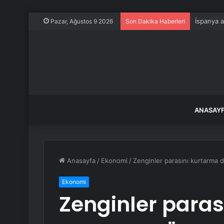
İspanya a
Pazar, Ağustos 9 2026
Son Dakika Haberleri
ANASAY
Anasayfa
/
Ekonomi
/
Zenginler parasını kurtarma 
Ekonomi
Zenginler paras