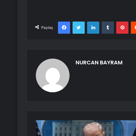
Facebook
Twitter
LinkedIn
Tumblr
Pint
Paylaş
NURCAN BAYRAM