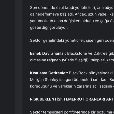
Son dönemde özel kredi yöneticileri, ana büyüme
da hedeflemeye başladı. Ancak, uzun vadeli kar
yatırımcıların daha değişken olduğu ve çoğu öze
gösterdiği görülüyor.
Sektör genelindeki yöneticiler, şişen geri ödeme 
Esnek Davrananlar:
Blackstone ve Oaktree gibi b
olmasına rağmen (yüzde 5 eşiği), talepleri kar
Kısıtlama Getirenler:
BlackRock bünyesindeki H
Morgan Stanley ise geri ödemeleri sınırladı. Bu 
koruduğunu ve varlıkların zararına acil satışını
RİSK BEKLENTİSİ: TEMERRÜT ORANLARI ART
Sektör temsilcileri portföylerinde bir bozulma o