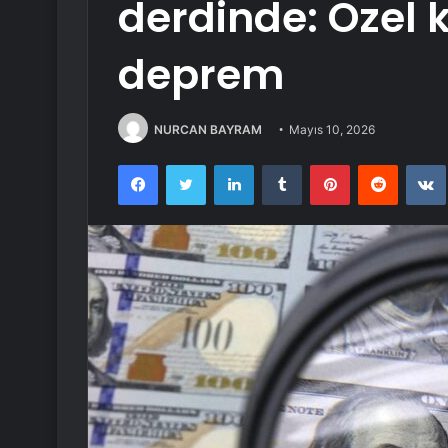
derdinde: Özel 
deprem
NURCAN BAYRAM
Mayıs 10, 2026
Facebook
Twitter
LinkedIn
Tumblr
Pinterest
Reddit