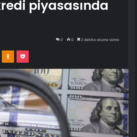
kredi piyasasında
0
0
2 dakika okuma süresi
VKontakte
Odnoklassniki
Pocket