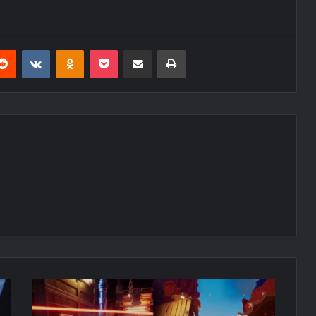
erest
Reddit
VKontakte
Odnoklassniki
Pocket
E-Posta ile paylaş
Yazdır