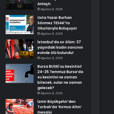
Anlaştı
Ağustos 8, 2026
Usta Yazar Burhan
Sönmez TESAK’ta
Okurlarıyla Buluşuyor
Ağustos 8, 2026
İstanbul’da sır ölüm: 37
yaşındaki kadın savcının
evinde ölü bulundu!
Ağustos 8, 2026
Bursa BUSKİ su kesintisi!
24-25 Temmuz Bursa’da
su kesintisi ne zaman
bitecek, sular ne zaman
gelecek?
Ağustos 8, 2026
İzmir Büyükşehir’den
Torbalı’da ‘Kırmızı Altın’
mesaisi