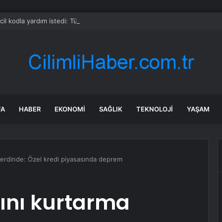
cil kodla yardım istedi: Türk yangın söndürme uçakları havalandı
FA
HABER
EKONOMI
SAĞLIK
TEKNOLOJI
YAŞAM
derdinde: Özel kredi piyasasında deprem
ını kurtarma