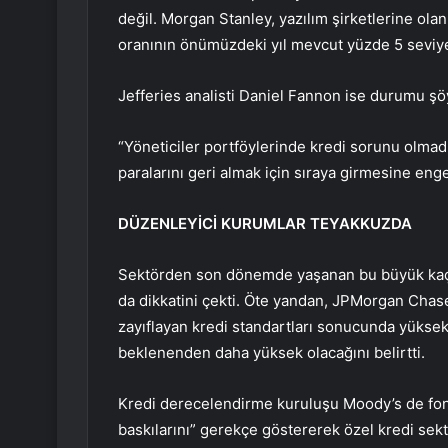
değil. Morgan Stanley, yazılım şirketlerine ol
oranının önümüzdeki yıl mevcut yüzde 5 seviye
Jefferies analisti Daniel Fannon ise durumu şöy
“Yöneticiler portföylerinde kredi sorunu olmadı
paralarını geri almak için sıraya girmesine enge
DÜZENLEYİCİ KURUMLAR TEYAKKUZDA
Sektörden son dönemde yaşanan bu büyük kaçı
da dikkatini çekti. Öte yandan, JPMorgan Chas
zayıflayan kredi standartları sonucunda yüksek 
beklenenden daha yüksek olacağını belirtti.
Kredi derecelendirme kuruluşu Moody’s de fonl
baskılarını” gerekçe göstererek özel kredi sek