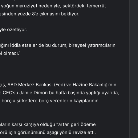
an yoğun maruziyet nedeniyle, sektördeki temerrüt
sinden yüzde 8’e çıkmasını bekliyor.
le özetliyor:
ğını iddia etseler de bu durum, bireysel yatırımcıların
l olmadı.”
ş, ABD Merkez Bankası (Fed) ve Hazine Bakanlığı’nın
e CEO’su Jamie Dimon bu hafta başında yaptığı uyarıda,
borçlu şirketlere borç verenlerin kayıplarının
arın karşı karşıya olduğu “artan geri ödeme
törü için görünümünü aşağı yönlü revize etti.