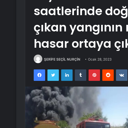
saatlerinde do
çıkan yangının
hasar ortaya çık
ŞERİFE SEÇİL NURÇİN
Ocak 28, 2023
Facebook
Twitter
LinkedIn
Tumblr
Pinterest
Reddit