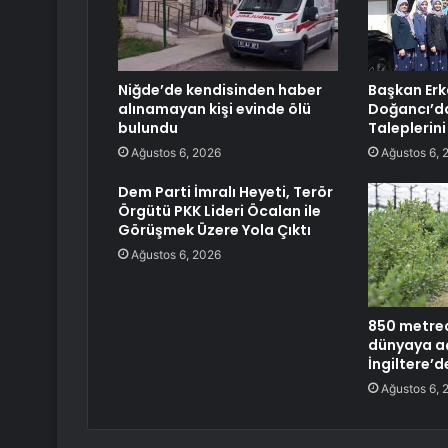
Niğde’de kendisinden haber
Başkan Erk
alınamayan kişi evinde ölü
Doğancı’d
bulundu
Taleplerini
Ağustos 6, 2026
Ağustos 6, 
Dem Parti İmralı Heyeti, Terör
Örgütü PKK Lideri Öcalan ile
Görüşmek Üzere Yola Çıktı
Ağustos 6, 2026
850 metred
dünyaya aç
İngiltere’d
Ağustos 6, 