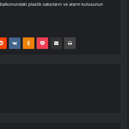
un balkonundaki plastik saksıların ve alarm kutusunun
erest
Reddit
VKontakte
Odnoklassniki
Pocket
E-Posta ile paylaş
Yazdır