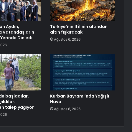
an Aydın,
Türkiye’nin 11 ilinin altından
a Vatandaşların
altın fışkıracak
 Yerinde Dinledi
Ağustos 6, 2026
2026
e başladılar,
Kurban Bayramı’nda Yağışlı
ıldılar:
Hava
en talep yağıyor
Ağustos 6, 2026
2026