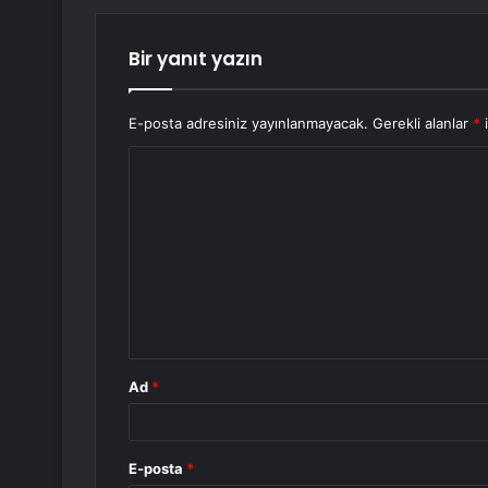
Bir yanıt yazın
E-posta adresiniz yayınlanmayacak.
Gerekli alanlar
*
i
Y
o
r
u
m
*
Ad
*
E-posta
*