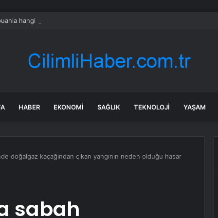
uanla hangi üniversiteye girebilirim 2026? YKS 200 puanla tercih edileb
FA
HABER
EKONOMI
SAĞLIK
TEKNOLOJI
YAŞAM
nde doğalgaz kaçağından çıkan yangının neden olduğu hasar
a sabah