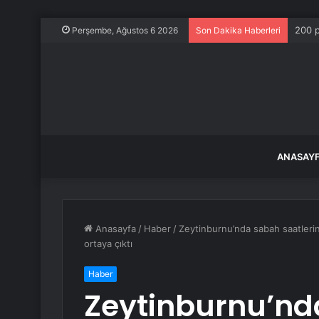
200 p
Perşembe, Ağustos 6 2026
Son Dakika Haberleri
ANASAY
Anasayfa
/
Haber
/
Zeytinburnu’nda sabah saatleri
ortaya çıktı
Haber
Zeytinburnu’nd