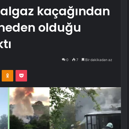
ğalgaz kaçağından
 neden olduğu
tı
0
7
Bir dakikadan az
VKontakte
Odnoklassniki
Pocket