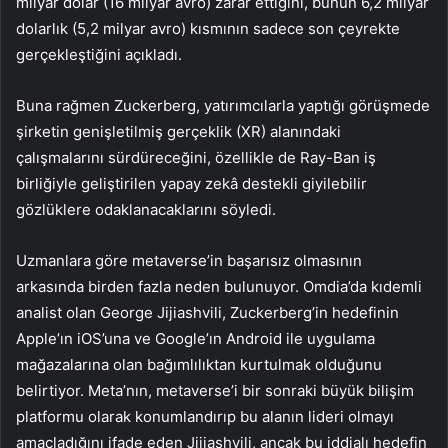
milyar dolar (16 milyar avro) zarar ettiğini, bunun 6,2 milyar
dolarlık (5,2 milyar avro) kısmının sadece son çeyrekte
gerçekleştiğini açıkladı.
Buna rağmen Zuckerberg, yatırımcılarla yaptığı görüşmede
şirketin genişletilmiş gerçeklik (XR) alanındaki
çalışmalarını sürdüreceğini, özellikle de Ray-Ban iş
birliğiyle geliştirilen yapay zekâ destekli giyilebilir
gözlüklere odaklanacaklarını söyledi.
Uzmanlara göre metaverse’in başarısız olmasının
arkasında birden fazla neden bulunuyor. Omdia’da kıdemli
analist olan George Jijiashvili, Zuckerberg’in hedefinin
Apple’ın iOS’una ve Google’ın Android ile uygulama
mağazalarına olan bağımlılıktan kurtulmak olduğunu
belirtiyor. Meta’nın, metaverse’i bir sonraki büyük bilişim
platformu olarak konumlandırıp bu alanın lideri olmayı
amaçladığını ifade eden Jijiashvili, ancak bu iddialı hedefin