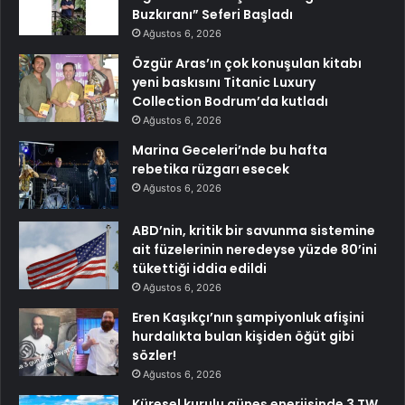
Buzkıranı” Seferi Başladı
Ağustos 6, 2026
Özgür Aras’ın çok konuşulan kitabı
yeni baskısını Titanic Luxury
Collection Bodrum’da kutladı
Ağustos 6, 2026
Marina Geceleri’nde bu hafta
rebetika rüzgarı esecek
Ağustos 6, 2026
ABD’nin, kritik bir savunma sistemine
ait füzelerinin neredeyse yüzde 80’ini
tükettiği iddia edildi
Ağustos 6, 2026
Eren Kaşıkçı’nın şampiyonluk afişini
hurdalıkta bulan kişiden öğüt gibi
sözler!
Ağustos 6, 2026
Küresel kurulu güneş enerjisinde 3 TW