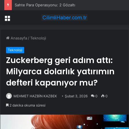
Sahte Para Operasyonu: 2 Gözaltı
Menü
Anasayfa
/
Teknoloji
Teknoloji
Zuckerberg geri adım attı:
Milyarca dolarlık yatırımın
defteri kapanıyor mu?
MEHMET HAZBİN KAZBEK
Şubat 3, 2026
0
0
2 dakika okuma süresi