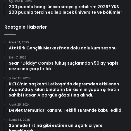
Ağustos 6, 2026
200 puanla hangi üniversiteye girebilirim 2026? YKS
200 puanla tercih edilebilecek üniversite ve bölümler
Rastgele Haberler
Aralık 11, 2025
Atatürk Gençlik Merkezi’nde dolu dolu kurs sezonu
Ekim 7, 2025
Sean “Diddy” Combs fuhuş suçlarından 50 ay hapis
cezasına çarptırıldı
Şubat 11, 2023
KKTC’nin başkenti Lefkoşa’da depremden etkilenen
Adana’da yıkılan binaların bir kısmını yapan şirketin
sahibi Hasan Alpargün gözaltına alındı.
Aralık 25, 2024
Devlet Memurları Kanunu Teklifi TBMM’de kabul edildi
Şubat 13, 2026
Sahnede fırtına gibi estiren ünlü şarkıcı yere
kapaklandı