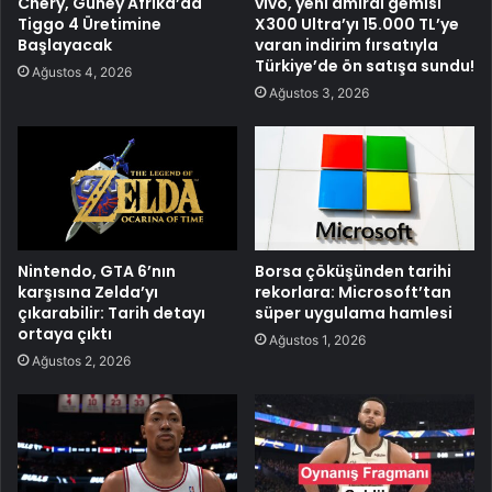
Chery, Güney Afrika’da
vivo, yeni amiral gemisi
Tiggo 4 Üretimine
X300 Ultra’yı 15.000 TL’ye
Başlayacak
varan indirim fırsatıyla
Türkiye’de ön satışa sundu!
Ağustos 4, 2026
Ağustos 3, 2026
Nintendo, GTA 6’nın
Borsa çöküşünden tarihi
karşısına Zelda’yı
rekorlara: Microsoft’tan
çıkarabilir: Tarih detayı
süper uygulama hamlesi
ortaya çıktı
Ağustos 1, 2026
Ağustos 2, 2026