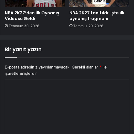
NBA 2K27’den İlk Oynanış
NBA 2K27 tanıtıldı: İşte ilk
Videosu Geldi
oynanış fragmanı
Temmuz 30, 2026
Temmuz 29, 2026
Bir yanıt yazın
E-posta adresiniz yayınlanmayacak.
Gerekli alanlar
*
ile
işaretlenmişlerdir
Y
o
r
u
m
*