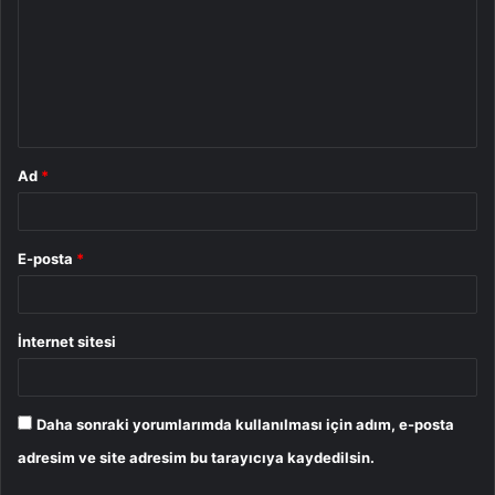
r
u
m
*
Ad
*
E-posta
*
İnternet sitesi
Daha sonraki yorumlarımda kullanılması için adım, e-posta
adresim ve site adresim bu tarayıcıya kaydedilsin.