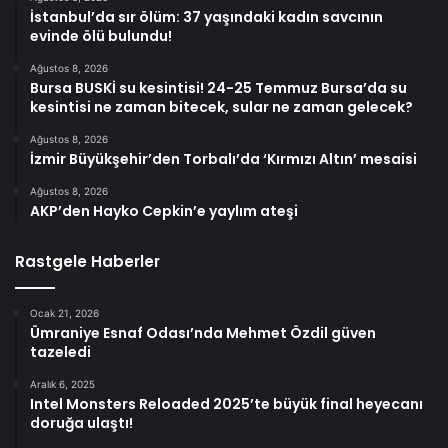
İstanbul’da sır ölüm: 37 yaşındaki kadın savcının
evinde ölü bulundu!
Ağustos 8, 2026
Bursa BUSKİ su kesintisi! 24-25 Temmuz Bursa’da su
kesintisi ne zaman bitecek, sular ne zaman gelecek?
Ağustos 8, 2026
İzmir Büyükşehir’den Torbalı’da ‘Kırmızı Altın’ mesaisi
Ağustos 8, 2026
AKP’den Hayko Cepkin’e yaylım ateşi
Rastgele Haberler
Ocak 21, 2026
Ümraniye Esnaf Odası’nda Mehmet Özdil güven
tazeledi
Aralık 6, 2025
Intel Monsters Reloaded 2025’te büyük final heyecanı
doruğa ulaştı!