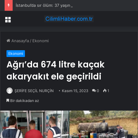
İstanbul’da sır ölüm: 37 yaşındaki kadın savcının evinde ölü bulundu!
Menü
Anasayfa
/
Ekonomi
Ekonomi
Ağrı’da 674 litre kaçak
akaryakıt ele geçirildi
ŞERİFE SEÇİL NURÇİN
Kasım 15, 2023
0
1
Bir dakikadan az