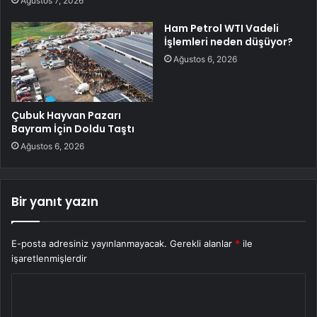
Ağustos 7, 2026
Ham Petrol WTI Vadeli
İşlemleri neden düşüyor?
Ağustos 6, 2026
Çubuk Hayvan Pazarı
Bayram İçin Doldu Taştı
Ağustos 6, 2026
Bir yanıt yazın
E-posta adresiniz yayınlanmayacak.
Gerekli alanlar
*
ile
işaretlenmişlerdir
Y
o